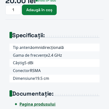
20.00 lei
Stoc: 5+ buc
Adaugă în coș
Specificații:
Tip antenă
omnidirecțională
Gama de frecvențe
2.4 GHz
Câștig
5 dBi
Conector
RSMA
Dimensiune
19.5 cm
Documentație:
Pagina produsului