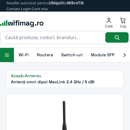
Reseller autorizat pentru
Ubiquiti
și
MikroTik
Contact
·
Login
·
Cont nou
wifimag.ro
Cont
Coș
Wi-Fi
Routere
Switch-uri
Module SFP
Ant
Acasă
Antene
Antenă omni dipol MaxLink 2.4 GHz / 5 dBi