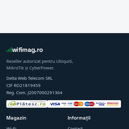
wifimag.ro
Reseller autorizat pentru Ubiquiti,
MikroTik și CyberPower.
Delta Web Telecom SRL
CIF RO21819459
Reg. Com. J2007000291364
Magazin
Informații
Wi-Fi
Contact