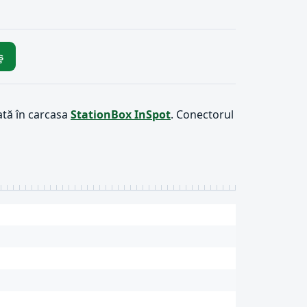
ș
ată în carcasa
StationBox InSpot
. Conectorul