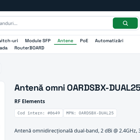
itch-uri
Module SFP
Antene
PoE
Automatizări
ada
RouterBOARD
Antenă omni OARDSBX-DUAL2
RF Elements
Cod intern: #0649
MPN: OARDSBX-DUAL25
Antenă omnidirecțională dual-band, 2 dBi @ 2.4GHz,