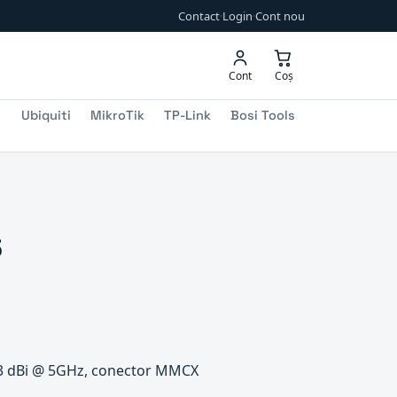
Contact
·
Login
·
Cont nou
Cont
Coș
Ubiquiti
MikroTik
TP-Link
Bosi Tools
5
 3 dBi @ 5GHz, conector MMCX