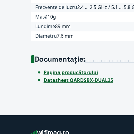
Frecvențe de lucru
2.4 ... 2.5 GHz / 5.1 ... 5.8
Masă
10g
Lungime
89 mm
Diametru
7.6 mm
Documentație:
Pagina producătorului
Datasheet OARDSBX-DUAL25
wifimag.ro