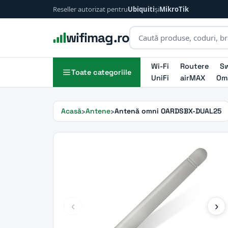
Reseller autorizat pentru
Ubiquiti
și
MikroTik
wifimag.ro
Wi-Fi
Routere
Sw
Toate categoriile
UniFi
airMAX
Om
Acasă
Antene
Antenă omni OARDSBX-DUAL25
‹
›