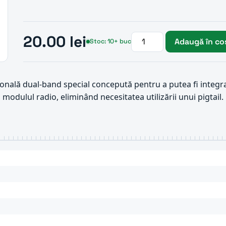
20.00 lei
Adaugă în co
Stoc: 10+ buc
onală dual-band special concepută pentru a putea fi integr
odulul radio, eliminând necesitatea utilizării unui pigtail.