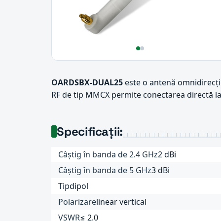
OARDSBX-DUAL25
este o antenă omnidirecți
RF de tip MMCX permite conectarea directă la m
Specificații:
Câștig în banda de 2.4 GHz
2 dBi
Câștig în banda de 5 GHz
3 dBi
Tip
dipol
Polarizare
linear vertical
VSWR
≤ 2.0