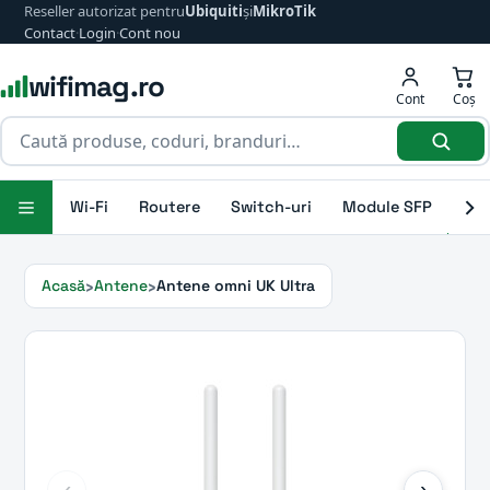
Reseller autorizat pentru
Ubiquiti
și
MikroTik
Contact
·
Login
·
Cont nou
wifimag.ro
Cont
Coș
Wi-Fi
Routere
Switch-uri
Module SFP
Ant
Acasă
Antene
Antene omni UK Ultra
‹
›