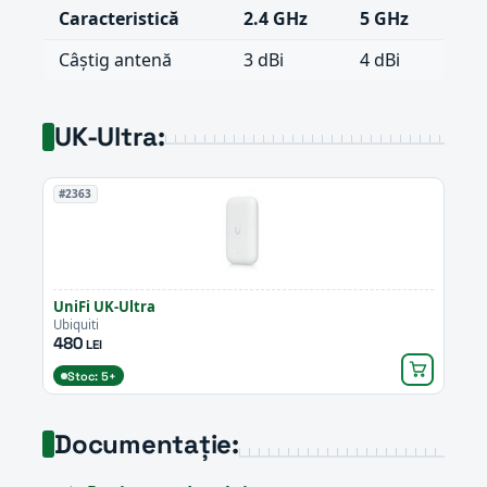
Caracteristică
2.4 GHz
5 GHz
Câștig antenă
3 dBi
4 dBi
UK-Ultra:
#2363
UniFi UK-Ultra
Ubiquiti
480
LEI
Stoc: 5+
Documentație: