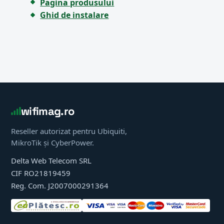
Pagina produsului
Ghid de instalare
wifimag.ro
Reseller autorizat pentru Ubiquiti,
MikroTik și CyberPower.
Delta Web Telecom SRL
CIF RO21819459
Reg. Com. J2007000291364