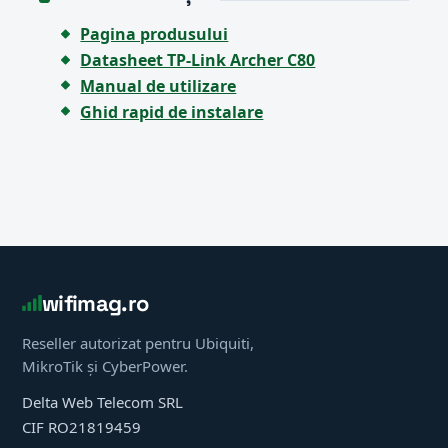
Pagina produsului
Datasheet TP-Link Archer C80
Manual de utilizare
Ghid rapid de instalare
wifimag.ro
Reseller autorizat pentru Ubiquiti,
MikroTik și CyberPower.
Delta Web Telecom SRL
CIF RO21819459