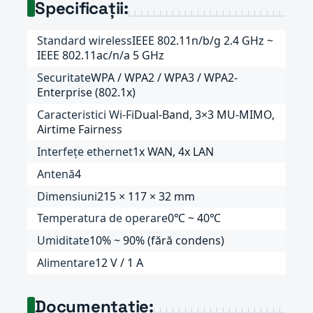
Specificații:
Standard wireless
IEEE 802.11n/b/g 2.4 GHz ~
IEEE 802.11ac/n/a 5 GHz
Securitate
WPA / WPA2 / WPA3 / WPA2-
Enterprise (802.1x)
Caracteristici Wi-Fi
Dual-Band, 3×3 MU-MIMO,
Airtime Fairness
Interfețe ethernet
1x WAN, 4x LAN
Antenă
4
Dimensiuni
215 × 117 × 32 mm
Temperatura de operare
0℃ ~ 40℃
Umiditate
10% ~ 90% (fără condens)
Alimentare
12 V / 1 A
Documentație: