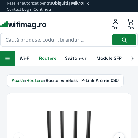
Reseller autorizat pentru
Ubiquiti
și
MikroTik
Contact
·
Login
·
Cont nou
wifimag.ro
Cont
Coș
Wi-Fi
Routere
Switch-uri
Module SFP
Ant
Acasă
Routere
Router wireless TP-Link Archer C80
‹
›