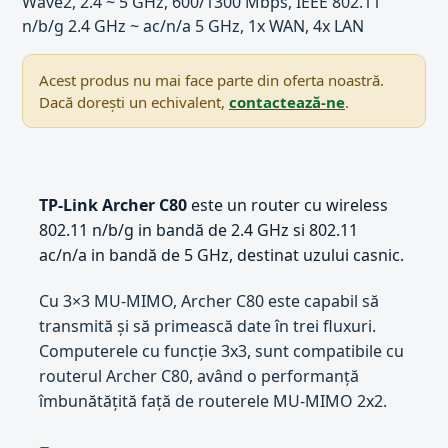
Wave2, 2.4 ~ 5 GHz, 600/1300 Mbps, IEEE 802.11
n/b/g 2.4 GHz ~ ac/n/a 5 GHz, 1x WAN, 4x LAN
Acest produs nu mai face parte din oferta noastră.
Dacă dorești un echivalent,
contactează-ne
.
TP-Link Archer C80
este un router cu wireless
802.11 n/b/g in bandă de 2.4 GHz si 802.11
ac/n/a in bandă de 5 GHz, destinat uzului casnic.
Cu 3×3 MU-MIMO, Archer C80 este capabil să
transmită și să primească date în trei fluxuri.
Computerele cu funcție 3x3, sunt compatibile cu
routerul Archer C80, având o performanță
îmbunătățită față de routerele MU-MIMO 2x2.