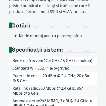
privind numărul de clienți și traficul pe care îl
produce fiecare, multi-SSID și VLAN-uri etc.
Dotări:
Kit de montaj pentru perete/plafon
Specificații sistem:
Benzi de frecvență
2.4 GHz / 5 GHz (simultan)
Standard WiFi
802.11 a/b/g/n/ac
Putere de emisie
20 dBm @ 2.4 GHz, 20 dBm
@ 5 GHz
Rată link radio
300 Mbps @ 2.4 GHz, 867
Mbps @ 5 GHz
Antene externe
2x2 MIMO, 3 dBi @ 2.4 GHz, 4
dBi @ 5 GHz, dual-band