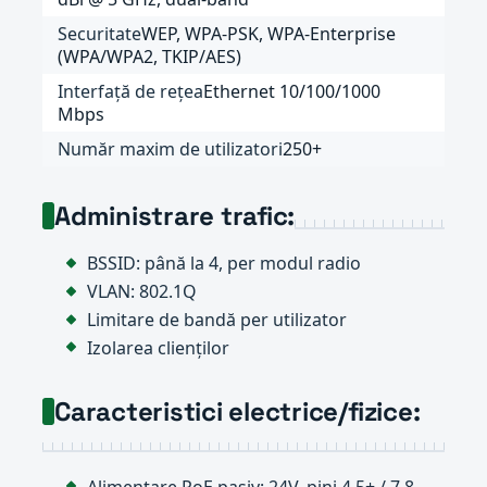
Securitate
WEP, WPA-PSK, WPA-Enterprise
(WPA/WPA2, TKIP/AES)
Interfață de rețea
Ethernet 10/100/1000
Mbps
Număr maxim de utilizatori
250+
Administrare trafic:
BSSID: până la 4, per modul radio
VLAN: 802.1Q
Limitare de bandă per utilizator
Izolarea clienților
Caracteristici electrice/fizice:
Alimentare PoE pasiv: 24V, pini 4,5+ / 7,8-