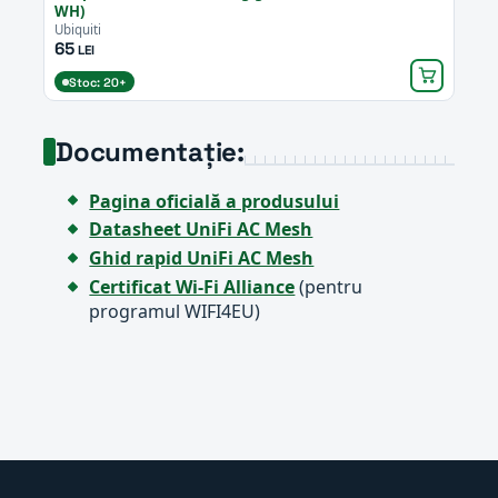
WH)
Ubiquiti
65
LEI
Stoc: 20+
Documentație:
Pagina oficială a produsului
Datasheet UniFi AC Mesh
Ghid rapid UniFi AC Mesh
Certificat Wi-Fi Alliance
(pentru
programul WIFI4EU)