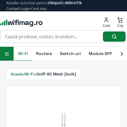
Reseller autorizat pentru
Ubiquiti
și
MikroTik
Contact
·
Login
·
Cont nou
wifimag.ro
Cont
Coș
Wi-Fi
Routere
Switch-uri
Module SFP
Ant
Acasă
Wi-Fi
UniFi AC Mesh (bulk)