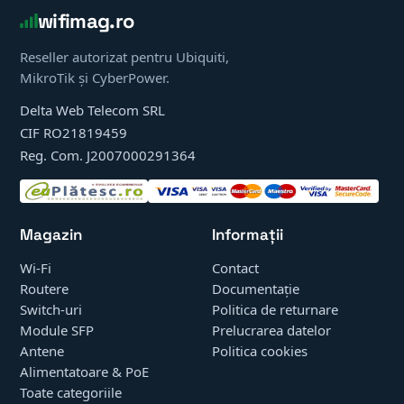
wifimag.ro
Reseller autorizat pentru Ubiquiti,
MikroTik și CyberPower.
Delta Web Telecom SRL
CIF RO21819459
Reg. Com. J2007000291364
Magazin
Informații
Wi-Fi
Contact
Routere
Documentație
Switch-uri
Politica de returnare
Module SFP
Prelucrarea datelor
Antene
Politica cookies
Alimentatoare & PoE
Toate categoriile