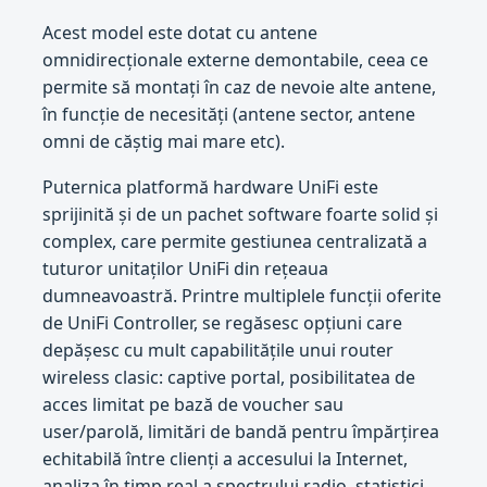
Acest model este dotat cu antene
omnidirecționale externe demontabile, ceea ce
permite să montați în caz de nevoie alte antene,
în funcție de necesități (antene sector, antene
omni de căștig mai mare etc).
Puternica platformă hardware UniFi este
sprijinită și de un pachet software foarte solid și
complex, care permite gestiunea centralizată a
tuturor unitaților UniFi din rețeaua
dumneavoastră. Printre multiplele funcții oferite
de UniFi Controller, se regăsesc opțiuni care
depășesc cu mult capabilitățile unui router
wireless clasic: captive portal, posibilitatea de
acces limitat pe bază de voucher sau
user/parolă, limitări de bandă pentru împărțirea
echitabilă între clienți a accesului la Internet,
analiza în timp real a spectrului radio, statistici