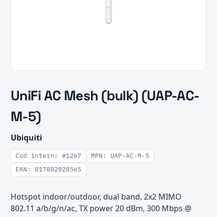
UniFi AC Mesh (bulk) (UAP-AC-
M-5)
Ubiquiti
Cod intern: #1267
MPN: UAP-AC-M-5
EAN: 817882020565
Hotspot indoor/outdoor, dual band, 2x2 MIMO
802.11 a/b/g/n/ac, TX power 20 dBm, 300 Mbps @