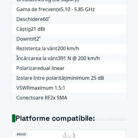
Gama de frecvențe
5.10 - 5.85 GHz
Deschidere
60˚
Câștig
21 dBi
Downtilt
2˚
Rezistența la vânt
200 km/h
Încărcarea la vânt
391 N @ 200 km/h
Polarizare
dual linear
Izolare între polarități
minimum 25 dB
VSWR
maximum 1.5:1
Conectoare RF
2x SMA
Platforme compatibile:
#0560