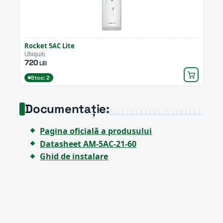
Rocket 5AC Lite
Ubiquiti
720
LEI
Stoc: 2
Documentație:
Pagina oficială a produsului
Datasheet AM-5AC-21-60
Ghid de instalare