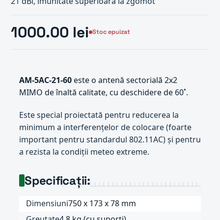
21 dBi, imunitate superioară la zgomot
1000.00 lei
Stoc epuizat
AM-5AC-21-60
este o antenă sectorială 2x2
MIMO de înaltă calitate, cu deschidere de 60˚.
Este special proiectată pentru reducerea la
minimum a interferențelor de colocare (foarte
important pentru standardul 802.11AC) și pentru
a rezista la condiții meteo extreme.
Specificații:
Dimensiuni
750 x 173 x 78 mm
Greutate
4.8 kg (cu suporți)