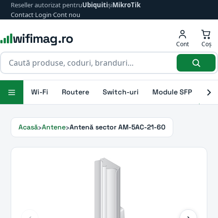
Reseller autorizat pentru
Ubiquiti
și
MikroTik
Contact
·
Login
·
Cont nou
wifimag.ro
Cont
Coș
Wi-Fi
Routere
Switch-uri
Module SFP
Ant
Acasă
Antene
Antenă sector AM-5AC-21-60
‹
›