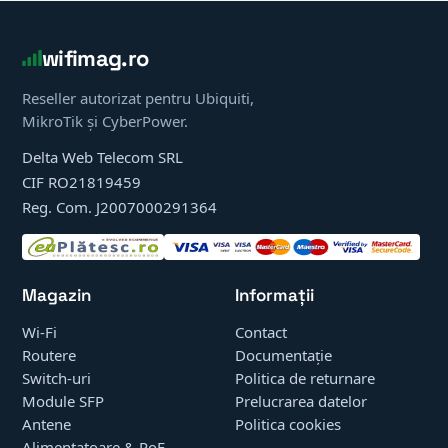
wifimag.ro
Reseller autorizat pentru Ubiquiti,
MikroTik și CyberPower.
Delta Web Telecom SRL
CIF RO21819459
Reg. Com. J2007000291364
Magazin
Informații
Wi-Fi
Contact
Routere
Documentație
Switch-uri
Politica de returnare
Module SFP
Prelucrarea datelor
Antene
Politica cookies
Alimentatoare & PoE