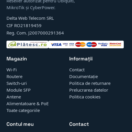
Reseller autorizat pentru Ubiquiti,
MikroTik și CyberPower.
Delta Web Telecom SRL
CIF RO21819459
Reg. Com. J2007000291364
Magazin
Informații
Wi-Fi
Contact
Routere
Documentație
Switch-uri
Politica de returnare
Module SFP
Prelucrarea datelor
Antene
Politica cookies
Alimentatoare & PoE
Toate categoriile
Contul meu
Contact