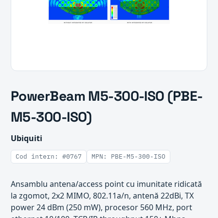
PowerBeam M5-300-ISO (PBE-
M5-300-ISO)
Ubiquiti
Cod intern: #0767
MPN: PBE-M5-300-ISO
Ansamblu antena/access point cu imunitate ridicată
la zgomot, 2x2 MIMO, 802.11a/n, antenă 22dBi, TX
power 24 dBm (250 mW), procesor 560 MHz, port