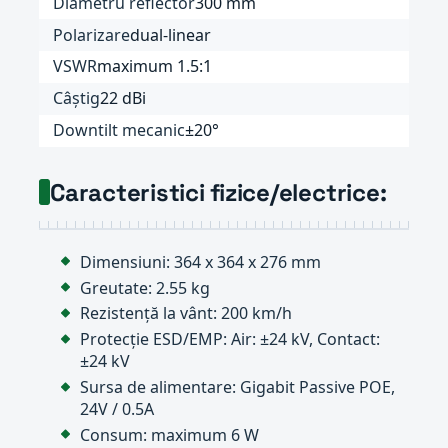
Diametru reflector
300 mm
Polarizare
dual-linear
VSWR
maximum 1.5:1
Câștig
22 dBi
Downtilt mecanic
±20°
Caracteristici fizice/electrice:
Dimensiuni: 364 x 364 x 276 mm
Greutate: 2.55 kg
Rezistență la vânt: 200 km/h
Protecție ESD/EMP: Air: ±24 kV, Contact:
±24 kV
Sursa de alimentare: Gigabit Passive POE,
24V / 0.5A
Consum: maximum 6 W