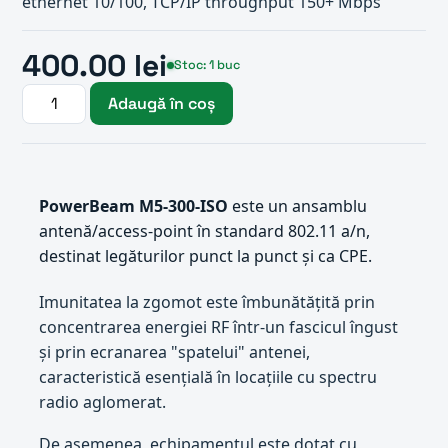
ethernet 10/100, TCP/IP throughput 150+ Mbps
400.00 lei
Stoc: 1 buc
Adaugă în coș
PowerBeam M5-300-ISO
este un ansamblu
antenă/access-point în standard 802.11 a/n,
destinat legăturilor punct la punct și ca CPE.
Imunitatea la zgomot este îmbunătățită prin
concentrarea energiei RF într-un fascicul îngust
și prin ecranarea "spatelui" antenei,
caracteristică esențială în locațiile cu spectru
radio aglomerat.
De asemenea, echipamentul este dotat cu