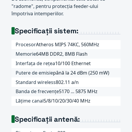
"radome", pentru protecția feeder-ului
împotriva intemperiilor.
Specificații sistem:
Procesor
Atheros MIPS 74KC, 560MHz
Memorie
64MB DDR2, 8MB Flash
Interfața de rețea
10/100 Ethernet
Putere de emisie
până la 24 dBm (250 mW)
Standard wireless
802.11 a/n
Banda de frecvențe
5170 ... 5875 MHz
Lățime canal
5/8/10/20/30/40 MHz
Specificații antenă: