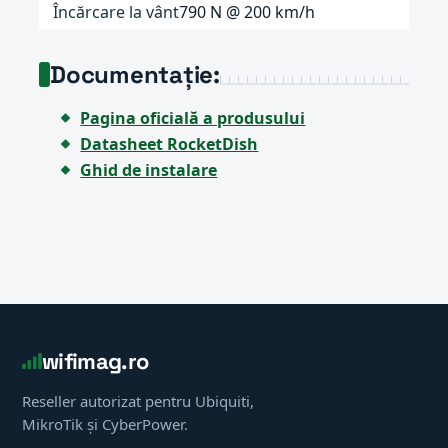
Încărcare la vânt
790 N @ 200 km/h
Documentație:
Pagina oficială a produsului
Datasheet RocketDish
Ghid de instalare
wifimag.ro
Reseller autorizat pentru Ubiquiti,
MikroTik și CyberPower.