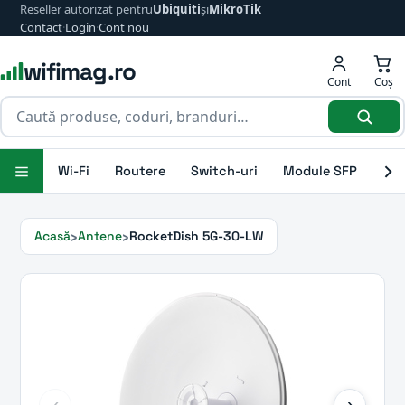
Reseller autorizat pentru
Ubiquiti
și
MikroTik
Contact
·
Login
·
Cont nou
wifimag.ro
Cont
Coș
Wi-Fi
Routere
Switch-uri
Module SFP
Ant
Acasă
Antene
RocketDish 5G-30-LW
‹
›