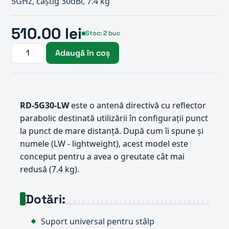
5GHz, câștig 30dBi, 7.4 kg
510.00 lei
Stoc: 2 buc
Adaugă în coș
RD-5G30-LW
este o antenă directivă cu reflector
parabolic destinată utilizării în configurații punct
la punct de mare distanță. După cum îi spune și
numele (LW - lightweight), acest model este
conceput pentru a avea o greutate cât mai
redusă (7.4 kg).
Dotări:
Suport universal pentru stâlp