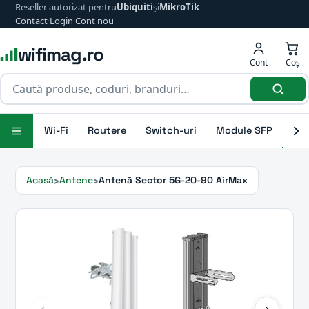
Reseller autorizat pentru
Ubiquiti
și
MikroTik
Contact
·
Login
·
Cont nou
wifimag.ro
Cont
Coș
Wi-Fi
Routere
Switch-uri
Module SFP
Ant
Acasă
Antene
Antenă Sector 5G-20-90 AirMax
‹
›