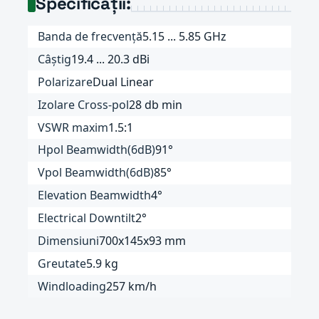
Specificații:
Banda de frecvență
5.15 ... 5.85 GHz
Câștig
19.4 ... 20.3 dBi
Polarizare
Dual Linear
Izolare Cross-pol
28 db min
VSWR maxim
1.5:1
Hpol Beamwidth(6dB)
91°
Vpol Beamwidth(6dB)
85°
Elevation Beamwidth
4°
Electrical Downtilt
2°
Dimensiuni
700x145x93 mm
Greutate
5.9 kg
Windloading
257 km/h