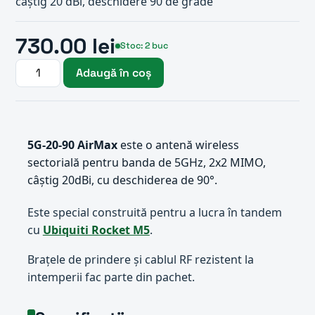
câștig 20 dBi, deschidere 90 de grade
730.00 lei
Stoc: 2 buc
Adaugă în coș
5G-20-90 AirMax
este o antenă wireless
sectorială pentru banda de 5GHz, 2x2 MIMO,
câștig 20dBi, cu deschiderea de 90°.
Este special construită pentru a lucra în tandem
cu
Ubiquiti Rocket M5
.
Brațele de prindere și cablul RF rezistent la
intemperii fac parte din pachet.