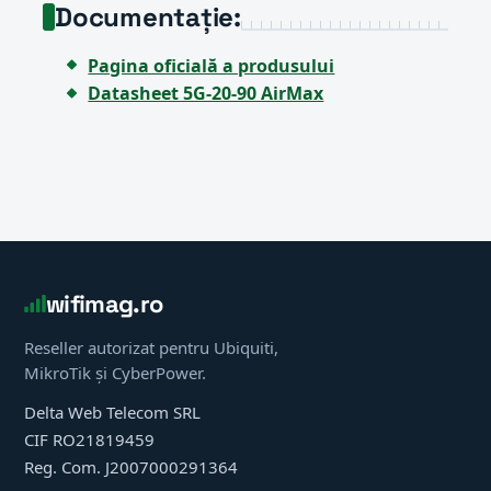
Documentație:
Pagina oficială a produsului
Datasheet 5G-20-90 AirMax
wifimag.ro
Reseller autorizat pentru Ubiquiti,
MikroTik și CyberPower.
Delta Web Telecom SRL
CIF RO21819459
Reg. Com. J2007000291364