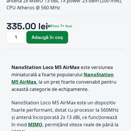
antenă 2x MIMO 13 dBi, TX power 23 dBm (200 mW),
CPU Atheros @ 560 MHz
335.00 lei
Stoc: 7+ buc
Adaugă în coș
NanoStation Loco M5 AirMax
este versiunea
miniaturală a foarte popularului
NanoStation
M5 AirMax
, la un preț foarte convenabil pentru
această categorie de echipamente.
NanoStation Loco M5 AirMax este un dispozitiv
foarte performant, dotat cu procesor la 560MHz
și antenă încorporată 2x 13 dBi, ce funcționează
în mod
MIMO
, permițând viteze reale de până la