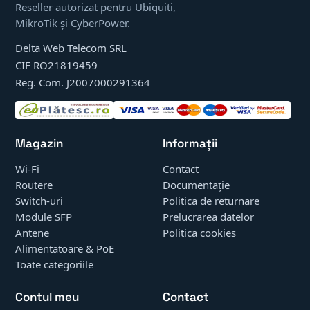
Reseller autorizat pentru Ubiquiti,
MikroTik și CyberPower.
Delta Web Telecom SRL
CIF RO21819459
Reg. Com. J2007000291364
Magazin
Informații
Wi-Fi
Contact
Routere
Documentație
Switch-uri
Politica de returnare
Module SFP
Prelucrarea datelor
Antene
Politica cookies
Alimentatoare & PoE
Toate categoriile
Contul meu
Contact