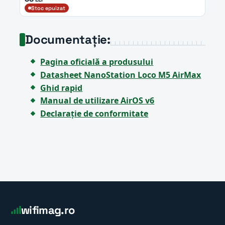
Stoc epuizat
Documentație:
Pagina oficială a produsului
Datasheet NanoStation Loco M5 AirMax
Ghid rapid
Manual de utilizare AirOS v6
Declarație de conformitate
wifimag.ro