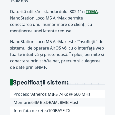
150Mbps.
Datorită utilizării standardului 802.11n
TDMA
,
NanoStation Loco M5 AirMax permite
conectarea unui număr mare de clienți, cu
menținerea unei latențe reduse.
NanoStation Loco M5 AirMax este "însuflețit" de
sistemul de operare AirOS v6, cu o interfață web
foarte intuitivă și prietenoasă. În plus, permite și
conectare prin ssh/telnet, precum și culegerea
de date prin SNMP.
Specificații sistem:
Procesor
Atheros MIPS 74Kc @ 560 MHz
Memorie
64MB SDRAM, 8MB Flash
Interfața de rețea
100BASE-TX