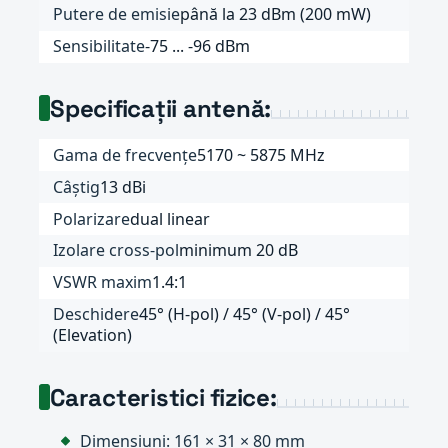
Putere de emisie
până la 23 dBm (200 mW)
Sensibilitate
-75 ... -96 dBm
Specificații antenă:
Gama de frecvențe
5170 ~ 5875 MHz
Câștig
13 dBi
Polarizare
dual linear
Izolare cross-pol
minimum 20 dB
VSWR maxim
1.4:1
Deschidere
45° (H-pol) / 45° (V-pol) / 45°
(Elevation)
Caracteristici fizice:
Dimensiuni: 161 × 31 × 80 mm