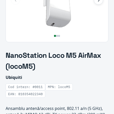
NanoStation Loco M5 AirMax
(locoM5)
Ubiquiti
Cod intern: #0011
MPN: locoM5
EAN: 810354022340
Ansamblu antenă/access point, 802.11 a/n (5 GHz),