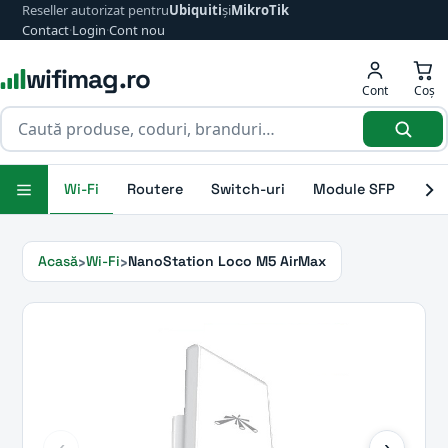
Reseller autorizat pentru
Ubiquiti
și
MikroTik
Contact
·
Login
·
Cont nou
wifimag.ro
Cont
Coș
Wi-Fi
Routere
Switch-uri
Module SFP
Ant
Acasă
Wi-Fi
NanoStation Loco M5 AirMax
‹
›