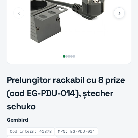
‹
›
Prelungitor rackabil cu 8 prize
(cod EG-PDU-014), ștecher
schuko
Gembird
Cod intern: #1878
MPN: EG-PDU-014