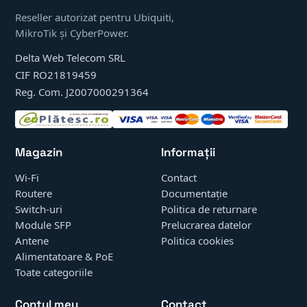
Reseller autorizat pentru Ubiquiti,
MikroTik și CyberPower.
Delta Web Telecom SRL
CIF RO21819459
Reg. Com. J2007000291364
Magazin
Informații
Wi-Fi
Contact
Routere
Documentație
Switch-uri
Politica de returnare
Module SFP
Prelucrarea datelor
Antene
Politica cookies
Alimentatoare & PoE
Toate categoriile
Contul meu
Contact