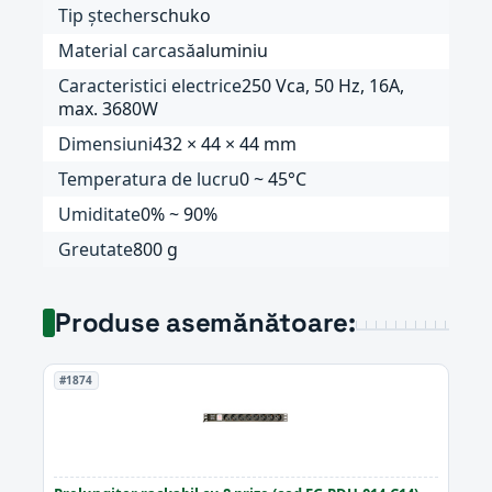
Tip ștecher
schuko
Material carcasă
aluminiu
Caracteristici electrice
250 Vca, 50 Hz, 16A,
max. 3680W
Dimensiuni
432 × 44 × 44 mm
Temperatura de lucru
0 ~ 45°C
Umiditate
0% ~ 90%
Greutate
800 g
Produse asemănătoare:
#1874