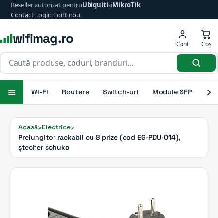
Reseller autorizat pentru
Ubiquiti
și
MikroTik
Contact
·
Login
·
Cont nou
wifimag.ro
Cont
Coș
Wi-Fi
Routere
Switch-uri
Module SFP
Ant
Acasă
Electrice
Prelungitor rackabil cu 8 prize (cod EG-PDU-014),
ștecher schuko