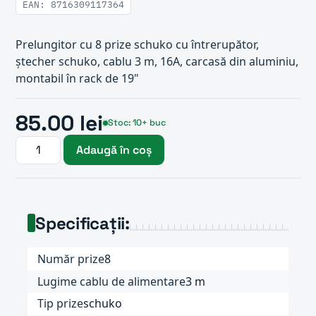
EAN: 8716309117364
Prelungitor cu 8 prize schuko cu întrerupător,
ștecher schuko, cablu 3 m, 16A, carcasă din aluminiu,
montabil în rack de 19"
85.00 lei
Stoc: 10+ buc
Adaugă în coș
Specificații:
Număr prize
8
Lugime cablu de alimentare
3 m
Tip prize
schuko