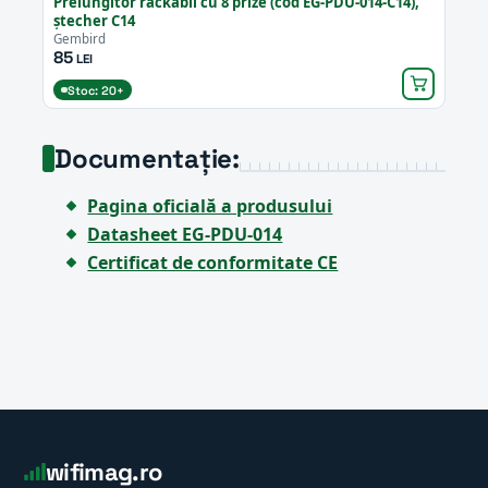
Prelungitor rackabil cu 8 prize (cod EG-PDU-014-C14),
ștecher C14
Gembird
85
LEI
Stoc: 20+
Documentație:
Pagina oficială a produsului
Datasheet EG-PDU-014
Certificat de conformitate CE
wifimag.ro