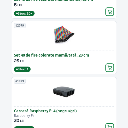
5
LEI
Stoc: 10+
#2079
Set 40 de fire colorate mamă/tată, 20 cm
23
LEI
Stoc: 1
#1929
Carcasă Raspberry Pi 4 (negru/gri)
Raspberry Pi
30
LEI