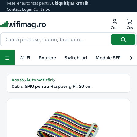
Reseller autorizat pentru
Ubiquiti
și
MikroTik
Contact
·
Login
·
Cont nou
wifimag.ro
Cont
Coș
Wi-Fi
Routere
Switch-uri
Module SFP
Ant
Acasă
Automatizări
Cablu GPIO pentru Raspberry Pi, 20 cm