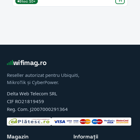
Stoc: 10+
wifimag.ro
Reseller autorizat pentru Ubiquiti,
MikroTik și CyberPower.
Delta Web Telecom SRL
CIF RO21819459
Reg. Com. J2007000291364
Magazin
Informații