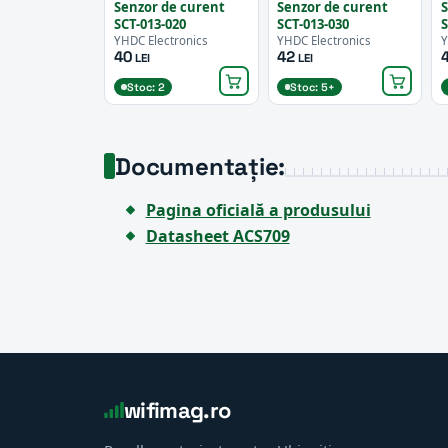
Senzor de curent
Senzor de curent
S
SCT-013-020
SCT-013-030
S
YHDC Electronics
YHDC Electronics
Y
40
42
LEI
LEI
Stoc: 2
Stoc: 5+
Documentație:
Pagina oficială a produsului
Datasheet ACS709
wifimag.ro