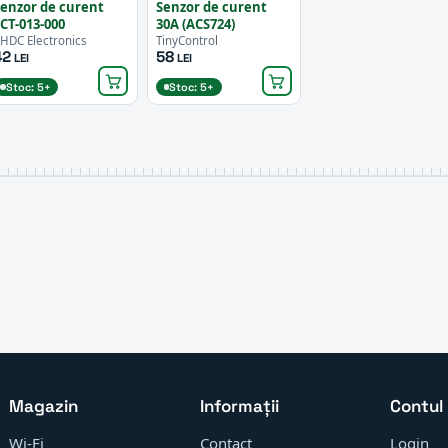
enzor de curent
Senzor de curent
CT-013-000
30A (ACS724)
HDC Electronics
TinyControl
42
58
LEI
LEI
Stoc: 5+
Stoc: 5+
Magazin
Informații
Contul
Wi-Fi
Contact
Login