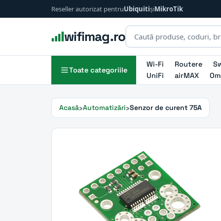
Reseller autorizat pentru
Ubiquiti
și
MikroTik
wifimag.ro
Wi-Fi
Routere
Sw
Toate categoriile
UniFi
airMAX
Om
Acasă
Automatizări
Senzor de curent 75A