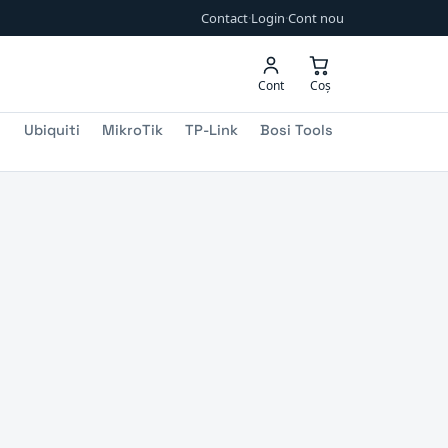
Contact
·
Login
·
Cont nou
Cont
Coș
Ubiquiti
MikroTik
TP-Link
Bosi Tools