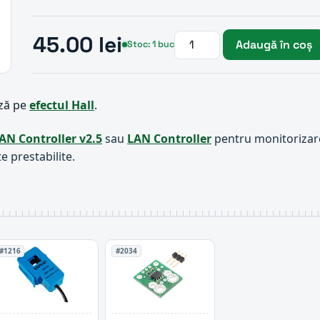
45.00 lei
Adaugă în coș
Stoc: 1 buc
ază pe
efectul Hall
.
AN Controller v2.5
sau
LAN Controller
pentru monitorizare
e prestabilite.
#1216
#2034