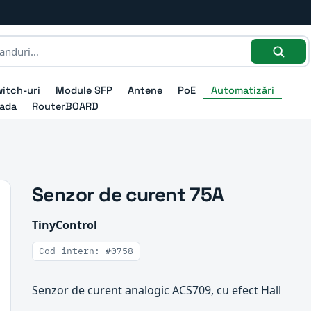
itch-uri
Module SFP
Antene
PoE
Automatizări
ada
RouterBOARD
Senzor de curent 75A
TinyControl
Cod intern: #0758
Senzor de curent analogic ACS709, cu efect Hall