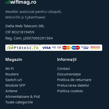
wifimag.ro
Reseller autorizat pentru Ubiquiti,
MikroTik și CyberPower.
Delta Web Telecom SRL
CIF RO21819459
Reg. Com. J2007000291364
Magazin
Informații
Wi-Fi
Contact
Routere
Documentație
Switch-uri
Politica de returnare
Module SFP
Prelucrarea datelor
Antene
Politica cookies
Alimentatoare & PoE
Toate categoriile