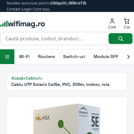
Reseller autorizat pentru
Ubiquiti
și
MikroTik
Contact
·
Login
·
Cont nou
wifimag.ro
Cont
Coș
Wi-Fi
Routere
Switch-uri
Module SFP
Ant
Acasă
Cabluri
Cablu UTP Solarix Cat5e, PVC, 305m, indoor, rola