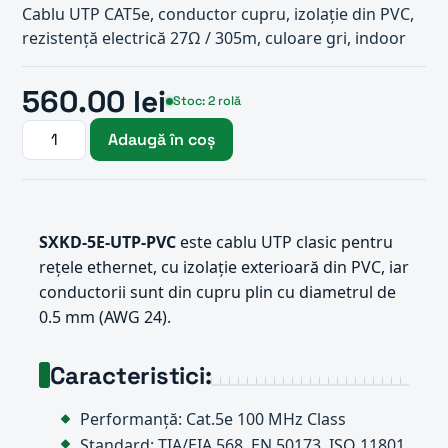
Cablu UTP CAT5e, conductor cupru, izolație din PVC,
rezistență electrică 27Ω / 305m, culoare gri, indoor
560.00 lei
Stoc: 2 rolă
Adaugă în coș
SXKD-5E-UTP-PVC
este cablu UTP clasic pentru
rețele ethernet, cu izolație exterioară din PVC, iar
conductorii sunt din cupru plin cu diametrul de
0.5 mm (AWG 24).
Caracteristici:
Performanță: Cat.5e 100 MHz Class
Standard: TIA/EIA 568, EN 50173, ISO 11801