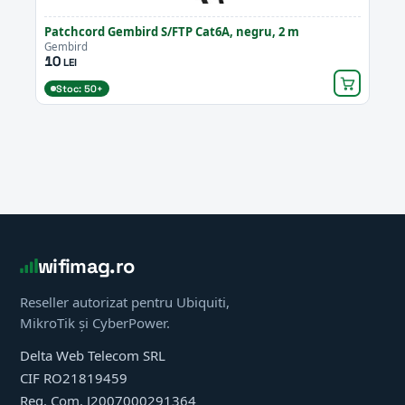
Patchcord Gembird S/FTP Cat6A, negru, 2 m
Gembird
10
LEI
Stoc: 50+
wifimag.ro
Reseller autorizat pentru Ubiquiti,
MikroTik și CyberPower.
Delta Web Telecom SRL
CIF RO21819459
Reg. Com. J2007000291364