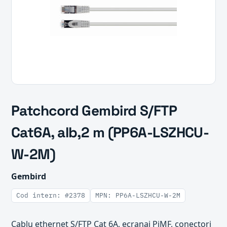
Patchcord Gembird S/FTP
Cat6A, alb,2 m (PP6A-LSZHCU-
W-2M)
Gembird
Cod intern: #2378
MPN: PP6A-LSZHCU-W-2M
Cablu ethernet S/FTP Cat 6A, ecranaj PiMF, conectori