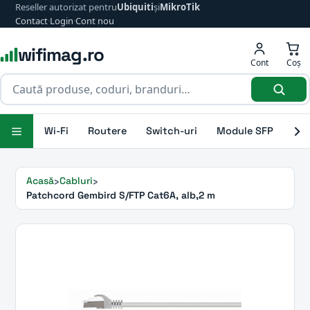
Reseller autorizat pentru
Ubiquiti
și
MikroTik
Contact
·
Login
·
Cont nou
wifimag.ro
Cont
Coș
Wi-Fi
Routere
Switch-uri
Module SFP
Ant
Acasă
Cabluri
Patchcord Gembird S/FTP Cat6A, alb,2 m