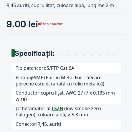
RJ45 auriți, cupru lițat, culoare albă, lungime 2 m
9.00 lei
Stoc epuizat
Specificații:
Tip patchcord
S/FTP Cat 6A
Ecranaj
PiMF (Pair in Metal Foil - fiecare
pereche este ecranată cu folie metalică)
Conductori
cupru lițat, AWG 27 (7 x 0.135 mm
wire)
Jachetă
material
LSZH
(low smoke zero
halogen), culoare albă, ⌀ 5.8 mm
Conectori
RJ45, auriți