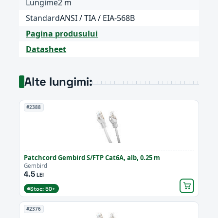
Lungime
2 m
Standard
ANSI / TIA / EIA-568B
Pagina produsului
Datasheet
Alte lungimi:
#2388
Patchcord Gembird S/FTP Cat6A, alb, 0.25 m
Gembird
4.5
LEI
Stoc: 50+
#2376