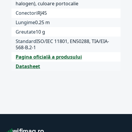
halogen), culoare portocalie
Conectori
RJ45
Lungime
0.25 m
Greutate
10 g
Standard
ISO/IEC 11801, EN50288, TIA/EIA-
568-B.2-1
Pagina oficială a produsului
Datasheet
wifimag.ro