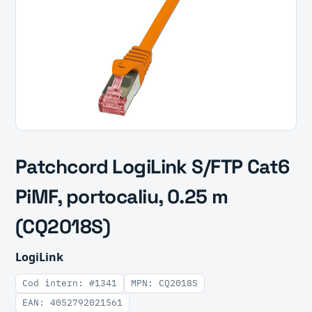
Patchcord LogiLink S/FTP Cat6
PiMF, portocaliu, 0.25 m
(CQ2018S)
LogiLink
Cod intern: #1341
MPN: CQ2018S
EAN: 4052792021561