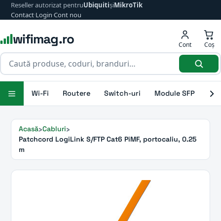
Reseller autorizat pentru
Ubiquiti
și
MikroTik
Contact
·
Login
·
Cont nou
wifimag.ro
Cont
Coș
Wi-Fi
Routere
Switch-uri
Module SFP
Ant
Acasă
Cabluri
Patchcord LogiLink S/FTP Cat6 PiMF, portocaliu, 0.25
m