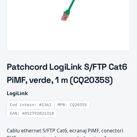
Patchcord LogiLink S/FTP Cat6
PiMF, verde, 1 m (CQ2035S)
LogiLink
Cod intern: #1362
MPN: CQ2035S
EAN: 4052792021318
Cablu ethernet S/FTP Cat6, ecranaj PiMF, conectori