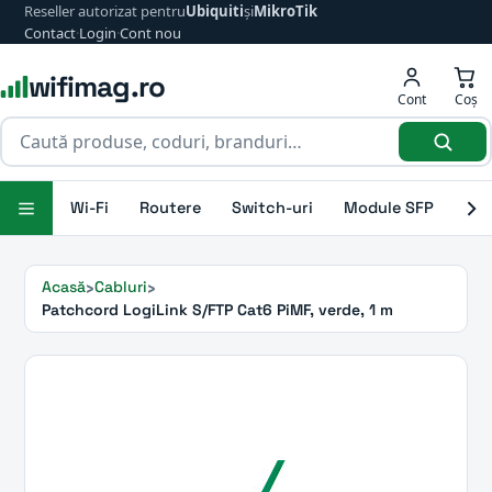
Reseller autorizat pentru
Ubiquiti
și
MikroTik
Contact
·
Login
·
Cont nou
wifimag.ro
Cont
Coș
Wi-Fi
Routere
Switch-uri
Module SFP
Ant
Acasă
Cabluri
Patchcord LogiLink S/FTP Cat6 PiMF, verde, 1 m