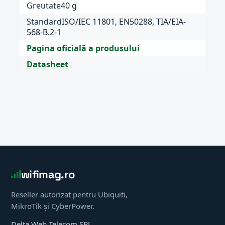
Greutate
40 g
Standard
ISO/IEC 11801, EN50288, TIA/EIA-
568-B.2-1
Pagina oficială a produsului
Datasheet
wifimag.ro
Reseller autorizat pentru Ubiquiti,
MikroTik și CyberPower.
Delta Web Telecom SRL