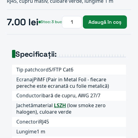
RJ45, cupru masiv, culoare verde, lungime 1 m
7.00 lei
Adaugă în coș
Stoc: 3 buc
Specificații:
Tip patchcord
S/FTP Cat6
Ecranaj
PiMF (Pair in Metal Foil - fiecare
pereche este ecranată cu folie metalică)
Conductori
bară de cupru, AWG 27/7
Jachetă
material
LSZH
(low smoke zero
halogen), culoare verde
Conectori
RJ45
Lungime
1 m