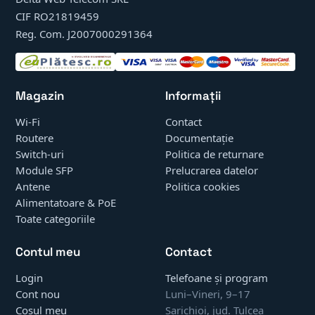
CIF RO21819459
Reg. Com. J2007000291364
Magazin
Informații
Wi-Fi
Contact
Routere
Documentație
Switch-uri
Politica de returnare
Module SFP
Prelucrarea datelor
Antene
Politica cookies
Alimentatoare & PoE
Toate categoriile
Contul meu
Contact
Login
Telefoane și program
Cont nou
Luni–Vineri, 9–17
Coșul meu
Sarichioi, jud. Tulcea