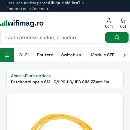
Reseller autorizat pentru
Ubiquiti
și
MikroTik
Contact
·
Login
·
Cont nou
wifimag.ro
Cont
Coș
Wi-Fi
Routere
Switch-uri
Module SFP
Ant
Acasă
Fibră optică
Patchcord optic SM LC/UPC-LC/UPC SIM Ø3mm 1m