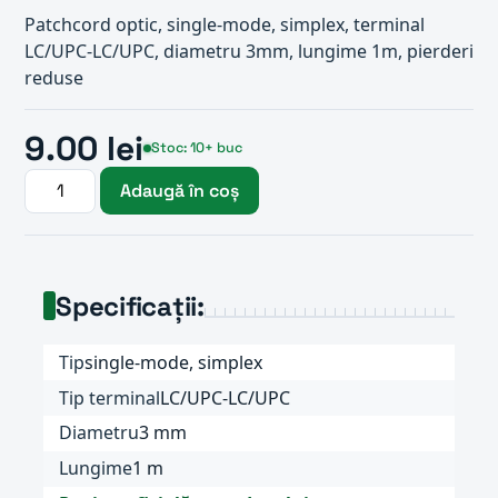
Patchcord optic, single-mode, simplex, terminal
LC/UPC-LC/UPC, diametru 3mm, lungime 1m, pierderi
reduse
9.00 lei
Stoc: 10+ buc
Adaugă în coș
Specificații:
Tip
single-mode, simplex
Tip terminal
LC/UPC-LC/UPC
Diametru
3 mm
Lungime
1 m