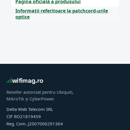
Pagina oficială a produsului
Informații referitoare la patchcord-urile
optice
wifimag.ro
Reseller autorizat pentru Ubiquiti,
MikroTik și CyberPower.
Delta Web Telecom SRL
CIF RO21819459
Reg. Com. J2007000291364