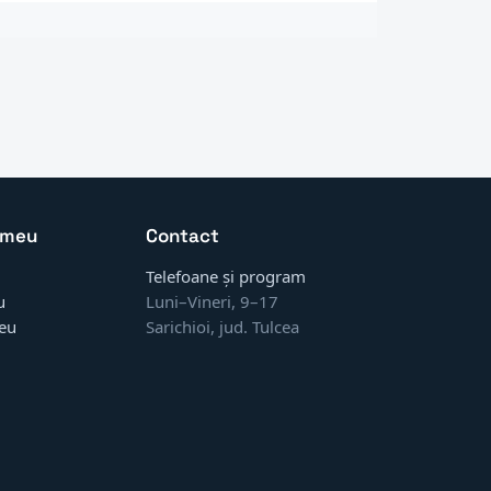
 meu
Contact
Telefoane și program
u
Luni–Vineri, 9–17
eu
Sarichioi, jud. Tulcea