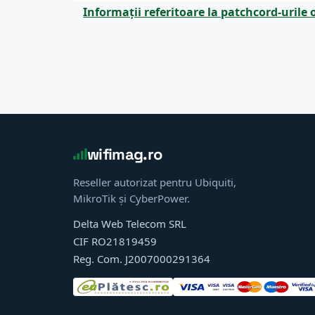
Informații referitoare la patchcord-urile 
wifimag.ro
Reseller autorizat pentru Ubiquiti,
MikroTik și CyberPower.
Delta Web Telecom SRL
CIF RO21819459
Reg. Com. J2007000291364