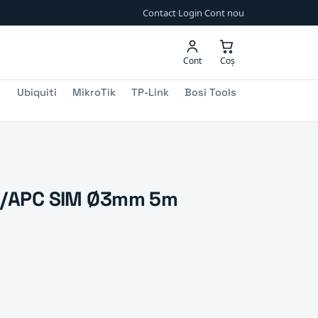
Contact
·
Login
·
Cont nou
Cont
Coș
Ubiquiti
MikroTik
TP-Link
Bosi Tools
C/APC SIM Ø3mm 5m