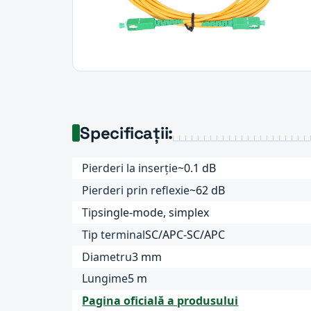
Specificații:
Pierderi la inserție
~0.1 dB
Pierderi prin reflexie
~62 dB
Tip
single-mode, simplex
Tip terminal
SC/APC-SC/APC
Diametru
3 mm
Lungime
5 m
Pagina oficială a produsului