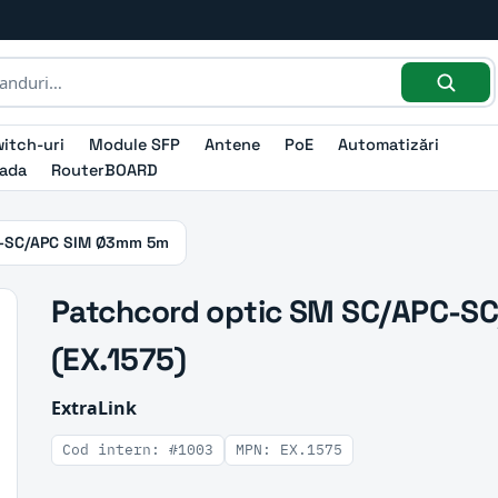
itch-uri
Module SFP
Antene
PoE
Automatizări
ada
RouterBOARD
C-SC/APC SIM Ø3mm 5m
Patchcord optic SM SC/APC-S
(EX.1575)
ExtraLink
Cod intern: #1003
MPN: EX.1575