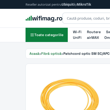
Reseller autorizat pentru
Ubiquiti
și
MikroTik
wifimag.ro
Wi-Fi
Routere
Sw
Toate categoriile
UniFi
airMAX
Om
Acasă
Fibră optică
Patchcord optic SM SC/AP