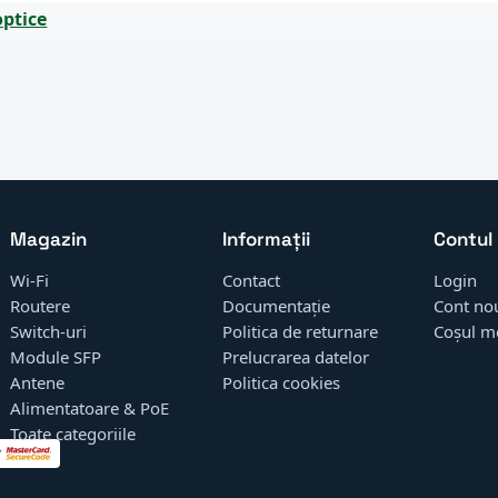
optice
Magazin
Informații
Contul
Wi-Fi
Contact
Login
Routere
Documentație
Cont no
Switch-uri
Politica de returnare
Coșul m
Module SFP
Prelucrarea datelor
Antene
Politica cookies
Alimentatoare & PoE
Toate categoriile