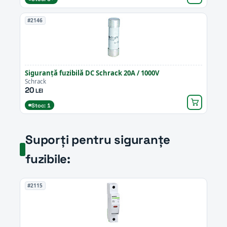
#2146
Siguranță fuzibilă DC Schrack 20A / 1000V
Schrack
20
LEI
Stoc: 1
Suporți pentru siguranțe
fuzibile:
#2115