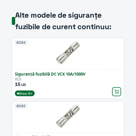
Alte modele de siguranțe
fuzibile de curent continuu:
#2264
Siguranță fuzibilă DC VCX 10A/1000V
VCX
15
LEI
Stoc: 5+
#2265