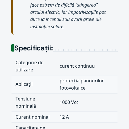
face extrem de dificilă "stingerea"
arcului electric, iar impotrivizațiile pot
duce la incendii sau avarii grave ale
instalației solare.
Specificații:
Categorie de
curent continuu
utilizare
protecția panourilor
Aplicații
fotovoltaice
Tensiune
1000 Vcc
nominală
Curent nominal
12 A
Capacitate de