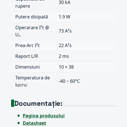
30 kA
rupere
Putere disipată
1.9 W
Operarare I²t @
73 A²s
Uₙ
Prea-Arc I²t
22 A²s
Raport L/R
2 ms
Dimensiuni
10 × 38
Temperatura de
-40 ~ 60°C
lucru:
Documentație:
Pagina produsului
Datasheet