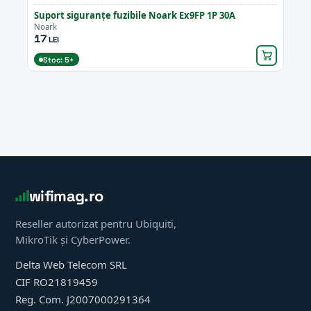
Suport siguranțe fuzibile Noark Ex9FP 1P 30A
Noark
17
LEI
Stoc: 5+
wifimag.ro
Reseller autorizat pentru Ubiquiti,
MikroTik și CyberPower.
Delta Web Telecom SRL
CIF RO21819459
Reg. Com. J2007000291364