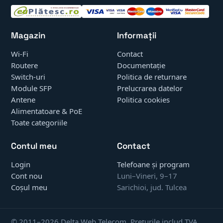
Magazin
Informații
Wi-Fi
Contact
Routere
Documentație
Switch-uri
Politica de returnare
Module SFP
Prelucrarea datelor
Antene
Politica cookies
Alimentatoare & PoE
Toate categoriile
Contul meu
Contact
Login
Telefoane și program
Cont nou
Luni–Vineri, 9–17
Coșul meu
Sarichioi, jud. Tulcea
© 2011–2026 Delta Web Telecom. Prețurile includ TVA.