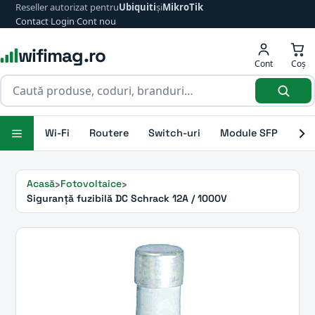
Reseller autorizat pentru
Ubiquiti
și
MikroTik
Contact
·
Login
·
Cont nou
wifimag.ro
Cont
Coș
Wi-Fi
Routere
Switch-uri
Module SFP
Ant
Acasă
Fotovoltaice
Siguranță fuzibilă DC Schrack 12A / 1000V