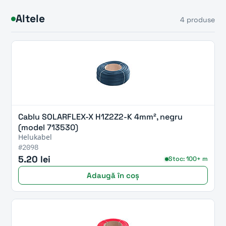
Altele
4 produse
Cablu SOLARFLEX-X H1Z2Z2-K 4mm², negru
(model 713530)
Helukabel
#2098
5.20 lei
Stoc: 100+ m
Adaugă în coș