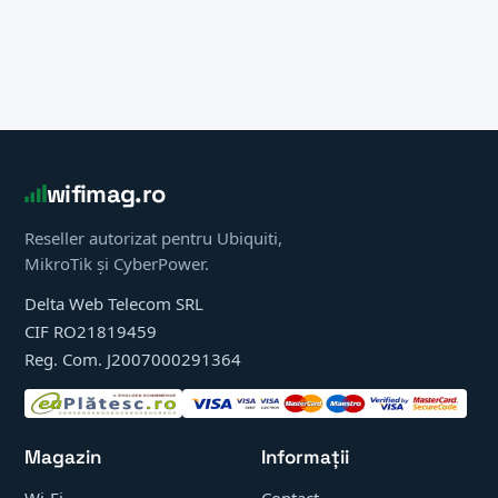
wifimag.ro
Reseller autorizat pentru Ubiquiti,
MikroTik și CyberPower.
Delta Web Telecom SRL
CIF RO21819459
Reg. Com. J2007000291364
Magazin
Informații