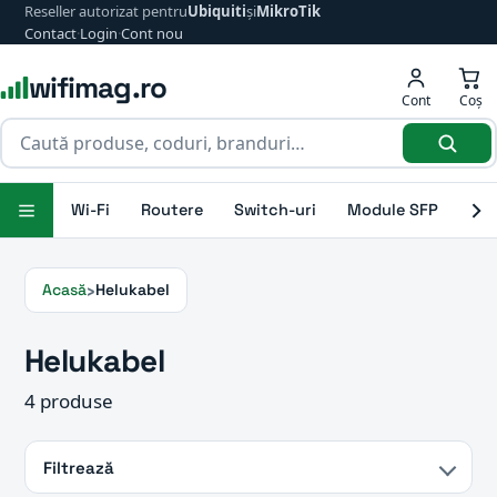
Reseller autorizat pentru
Ubiquiti
și
MikroTik
Contact
·
Login
·
Cont nou
wifimag.ro
Cont
Coș
Wi-Fi
Routere
Switch-uri
Module SFP
Ant
Acasă
Helukabel
Helukabel
4 produse
Filtrează