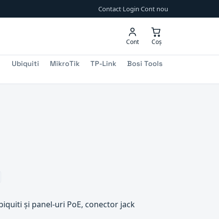
Contact
·
Login
·
Cont nou
Cont
Coș
Ubiquiti
MikroTik
TP-Link
Bosi Tools
quiti și panel-uri PoE, conector jack