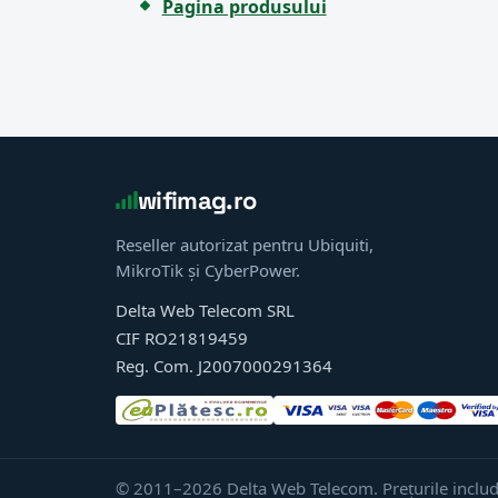
Pagina produsului
wifimag.ro
Reseller autorizat pentru Ubiquiti,
MikroTik și CyberPower.
Delta Web Telecom SRL
CIF RO21819459
Reg. Com. J2007000291364
© 2011–2026 Delta Web Telecom. Prețurile includ