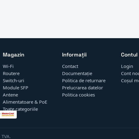
Magazin
Informații
Contul
Wi-Fi
Contact
Login
Routere
Documentație
Cont no
Switch-uri
Politica de returnare
Coșul m
Module SFP
Prelucrarea datelor
Antene
Politica cookies
Alimentatoare & PoE
Toate categoriile
 TVA.