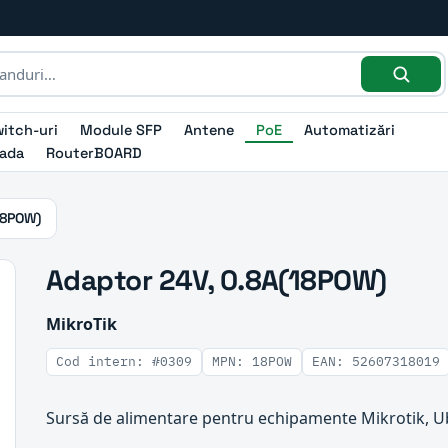
itch-uri
Module SFP
Antene
PoE
Automatizări
ada
RouterBOARD
18POW)
Adaptor 24V, 0.8A(18POW)
MikroTik
Cod intern: #0309
MPN: 18POW
EAN: 52607318019
Sursă de alimentare pentru echipamente Mikrotik, Ubi