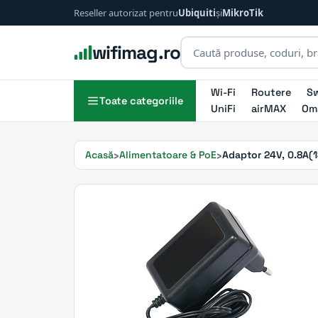
Reseller autorizat pentru
Ubiquiti
și
MikroTik
wifimag.ro
Wi-Fi
Routere
Sw
Toate categoriile
UniFi
airMAX
Om
Acasă
Alimentatoare & PoE
Adaptor 24V, 0.8A(