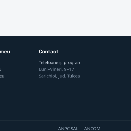
 meu
Contact
Telefoane și program
u
Luni–Vineri, 9–17
eu
Sarichioi, jud. Tulcea
ANPC SAL
ANCOM