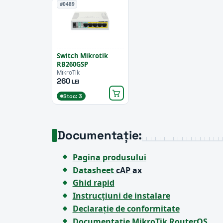
#0489
Switch Mikrotik
RB260GSP
MikroTik
260
LEI
Stoc: 3
Documentație:
Pagina produsului
Datasheet
cAP ax
Ghid rapid
Instrucțiuni de instalare
Declarație de conformitate
Documentație MikroTik RouterOS