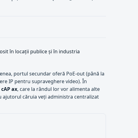
it în locații publice și în industria
menea, portul secundar oferă PoE-out (până la
ere IP pentru supraveghere video). În
p
cAP ax
, care la rândul lor vor alimenta alte
cu ajutorul căruia veți administra centralizat