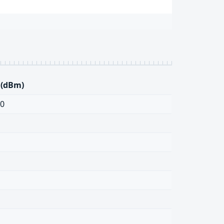
 (dBm)
00
4
6
0
6
5
0