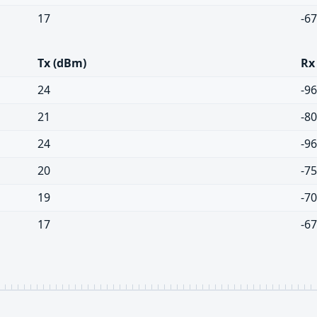
17
-6
Tx (dBm)
Rx
24
-9
21
-8
24
-9
20
-7
19
-7
17
-6