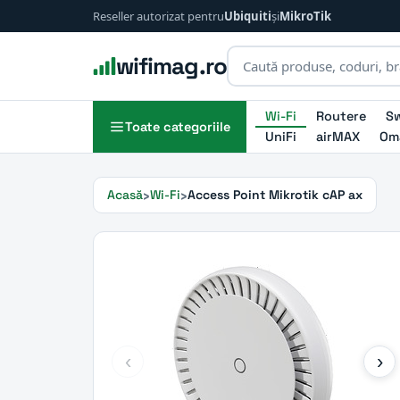
Reseller autorizat pentru
Ubiquiti
și
MikroTik
wifimag.ro
Wi-Fi
Routere
Sw
Toate categoriile
UniFi
airMAX
Om
Acasă
Wi-Fi
Access Point Mikrotik cAP ax
‹
›