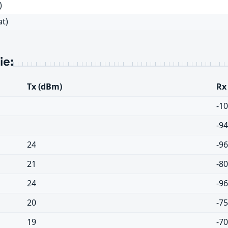
)
at)
ie:
Tx (dBm)
Rx
-1
-9
24
-9
21
-8
24
-9
20
-7
19
-7