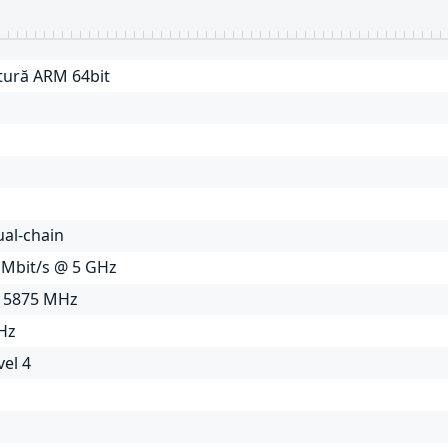
ctură ARM 64bit
ual-chain
 Mbit/s @ 5 GHz
~ 5875 MHz
GHz
vel 4