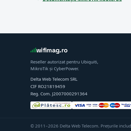
wifimag.ro
Reseller autorizat pentru Ubiquiti,
MikroTik și CyberPower.
Delta Web Telecom SRL
CIF RO21819459
Reg. Com. J2007000291364
© 2011–2026 Delta Web Telecom. Prețurile includ