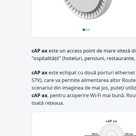
cAP ax
este un access point de mare viteză din 
"ospitalității" (hoteluri, pensiuni, restaurante,
cAP ax
este echipat cu două porturi ethernet 
57V), care va permite alimentarea altor Rout
scenariul din imaginea de mai jos, puteți util
cAP ax
, pentru acoperire Wi-Fi mai bună. Rou
toată rețeaua.