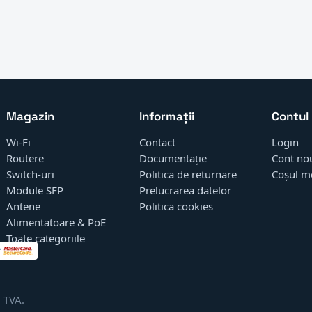
Magazin
Informații
Contul
Wi-Fi
Contact
Login
Routere
Documentație
Cont no
Switch-uri
Politica de returnare
Coșul m
Module SFP
Prelucrarea datelor
Antene
Politica cookies
Alimentatoare & PoE
Toate categoriile
 TVA.