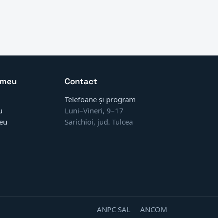
 meu
Contact
Telefoane și program
u
Luni–Vineri, 9–17
eu
Sarichioi, jud. Tulcea
ANPC SAL
ANCOM