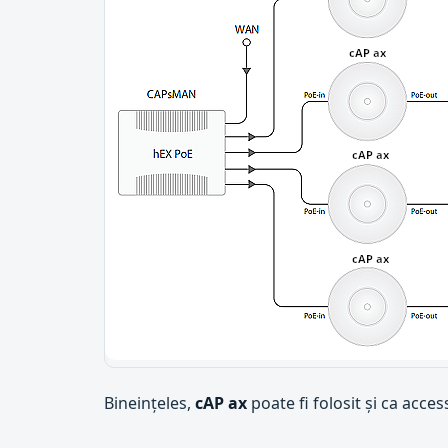
Bineințeles,
cAP ax
poate fi folosit și ca acces