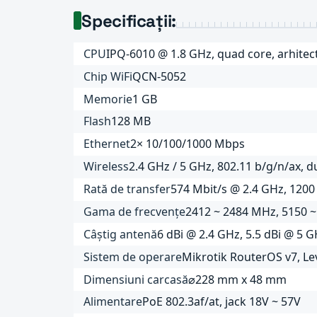
Specificații:
CPU
IPQ-6010 @ 1.8 GHz, quad core, arhite
Chip WiFi
QCN-5052
Memorie
1 GB
Flash
128 MB
Ethernet
2× 10/100/1000 Mbps
Wireless
2.4 GHz / 5 GHz, 802.11 b/g/n/ax, d
Rată de transfer
574 Mbit/s @ 2.4 GHz, 1200
Gama de frecvențe
2412 ~ 2484 MHz, 5150 
Câștig antenă
6 dBi @ 2.4 GHz, 5.5 dBi @ 5 
Sistem de operare
Mikrotik RouterOS v7, Le
Dimensiuni carcasă
⌀228 mm x 48 mm
Alimentare
PoE 802.3af/at, jack 18V ~ 57V