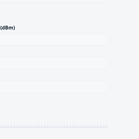
7
 (dBm)
6
0
6
5
0
7