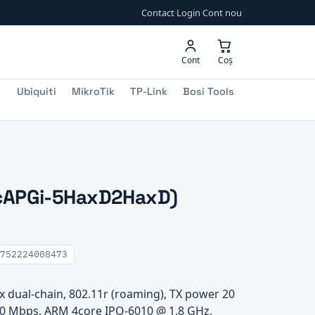
Contact
·
Login
·
Cont nou
Cont
Coș
Ubiquiti
MikroTik
TP-Link
Bosi Tools
 (cAPGi-5HaxD2HaxD)
752224008473
x dual-chain, 802.11r (roaming), TX power 20
0 Mbps, ARM 4core IPQ-6010 @ 1.8 GHz,