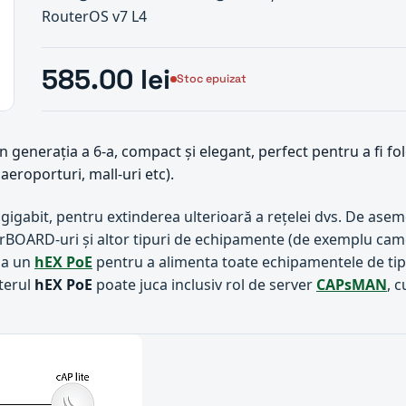
RouterOS v7 L4
585.00 lei
Stoc epuizat
generația a 6-a, compact și elegant, perfect pentru a fi folos
 aeroporturi, mall-uri etc).
gigabit, pentru extinderea ulterioară a rețelei dvs. De ase
erBOARD-uri și altor tipuri de echipamente (de exemplu cam
iza un
hEX PoE
pentru a alimenta toate echipamentele de ti
terul
hEX PoE
poate juca inclusiv rol de server
CAPsMAN
, 