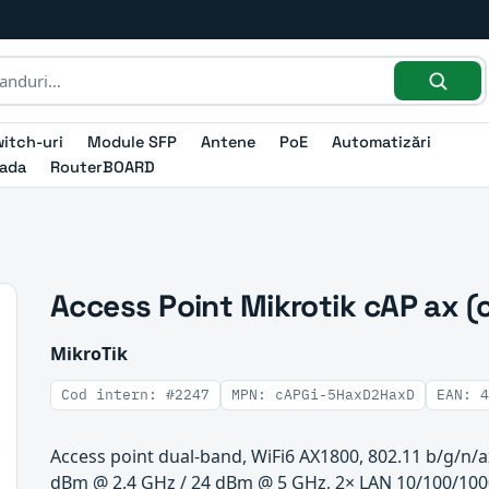
itch-uri
Module SFP
Antene
PoE
Automatizări
ada
RouterBOARD
Access Point Mikrotik cAP ax
MikroTik
Cod intern: #2247
MPN: cAPGi-5HaxD2HaxD
EAN: 4
Access point dual-band, WiFi6 AX1800, 802.11 b/g/n/a
dBm @ 2.4 GHz / 24 dBm @ 5 GHz, 2× LAN 10/100/100