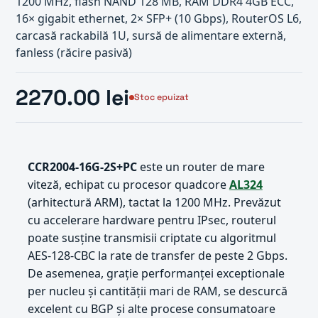
1200 MHz, flash NAND 128 MB, RAM DDR4 4GB ECC,
16× gigabit ethernet, 2× SFP+ (10 Gbps), RouterOS L6,
carcasă rackabilă 1U, sursă de alimentare externă,
fanless (răcire pasivă)
2270.00 lei
Stoc epuizat
CCR2004-16G-2S+PC
este un router de mare
viteză, echipat cu procesor quadcore
AL324
(arhitectură ARM), tactat la 1200 MHz. Prevăzut
cu accelerare hardware pentru IPsec, routerul
poate susține transmisii criptate cu algoritmul
AES-128-CBC la rate de transfer de peste 2 Gbps.
De asemenea, grație performanței exceptionale
per nucleu și cantității mari de RAM, se descurcă
excelent cu BGP și alte procese consumatoare