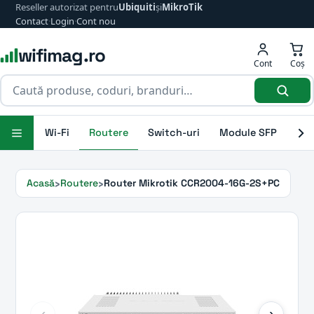
Reseller autorizat pentru
Ubiquiti
și
MikroTik
Contact
·
Login
·
Cont nou
wifimag.ro
Cont
Coș
Wi-Fi
Routere
Switch-uri
Module SFP
Ant
Acasă
Routere
Router Mikrotik CCR2004-16G-2S+PC
‹
›