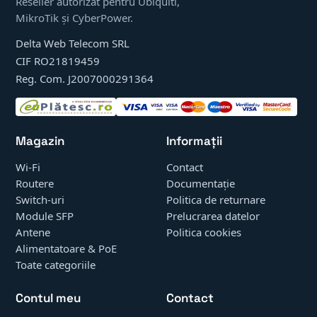
Reseller autorizat pentru Ubiquiti,
MikroTik și CyberPower.
Delta Web Telecom SRL
CIF RO21819459
Reg. Com. J2007000291364
Magazin
Informații
Wi-Fi
Contact
Routere
Documentație
Switch-uri
Politica de returnare
Module SFP
Prelucrarea datelor
Antene
Politica cookies
Alimentatoare & PoE
Toate categoriile
Contul meu
Contact