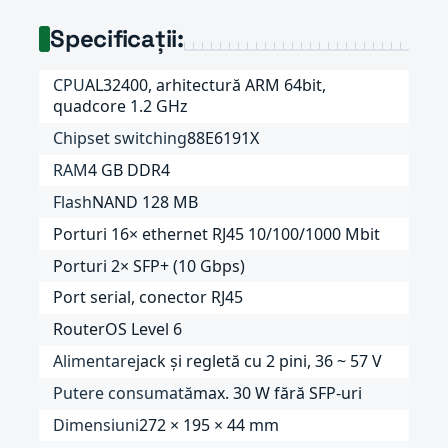
Specificații:
CPU
AL32400, arhitectură ARM 64bit,
quadcore 1.2 GHz
Chipset switching
88E6191X
RAM
4 GB DDR4
Flash
NAND 128 MB
Porturi 16× ethernet RJ45 10/100/1000 Mbit
Porturi 2× SFP+ (10 Gbps)
Port serial, conector RJ45
RouterOS Level 6
Alimentare
jack și regletă cu 2 pini, 36 ~ 57 V
Putere consumată
max. 30 W fără SFP-uri
Dimensiuni
272 × 195 × 44 mm