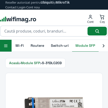
Reseller autorizat pentru
Ubiquiti
și
MikroTik
Contact
·
Login
·
Cont nou
wifimag.ro
Cont
Coș
Wi-Fi
Routere
Switch-uri
Module SFP
Ant
Acasă
Module SFP
S-31DLC20D