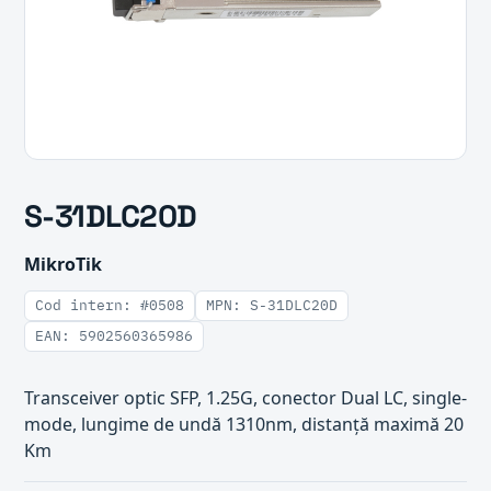
S-31DLC20D
MikroTik
Cod intern: #0508
MPN: S-31DLC20D
EAN: 5902560365986
Transceiver optic SFP, 1.25G, conector Dual LC, single-
mode, lungime de undă 1310nm, distanță maximă 20
Km