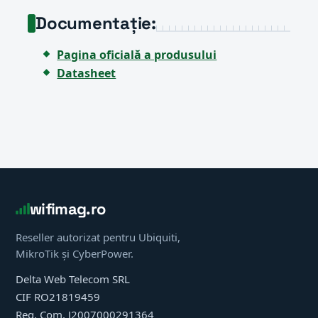
Documentație:
Pagina oficială a produsului
Datasheet
wifimag.ro
Reseller autorizat pentru Ubiquiti,
MikroTik și CyberPower.
Delta Web Telecom SRL
CIF RO21819459
Reg. Com. J2007000291364