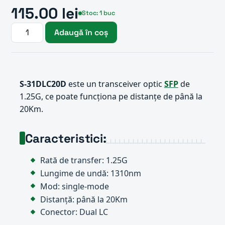
115.00 lei
Stoc: 1 buc
Adaugă în coș
S-31DLC20D
este un transceiver optic
SFP
de
1.25G, ce poate funcționa pe distanțe de până la
20Km.
Caracteristici:
Rată de transfer: 1.25G
Lungime de undă: 1310nm
Mod: single-mode
Distanță: până la 20Km
Conector: Dual LC