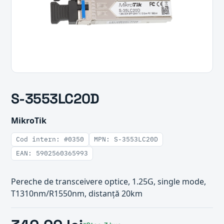
S-3553LC20D
MikroTik
Cod intern: #0350
MPN: S-3553LC20D
EAN: 5902560365993
Pereche de transceivere optice, 1.25G, single mode,
T1310nm/R1550nm, distanță 20km