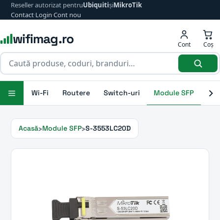
Reseller autorizat pentru
Ubiquiti
și
MikroTik
Contact
·
Login
·
Cont nou
wifimag.ro
Cont
Coș
Wi-Fi
Routere
Switch-uri
Module SFP
Ant
Acasă
Module SFP
S-3553LC20D