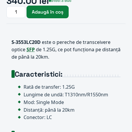
340.00 lei
Stoc: 3 buc
Adaugă în coș
S-3553LC20D
este o pereche de transceivere
optice
SFP
de 1.25G, ce pot funcționa pe distanță
de până la 20km.
Caracteristici:
Rată de transfer: 1.25G
Lungime de undă: T1310nm/R1550nm
Mod: Single Mode
Distanță: până la 20km
Conector: LC