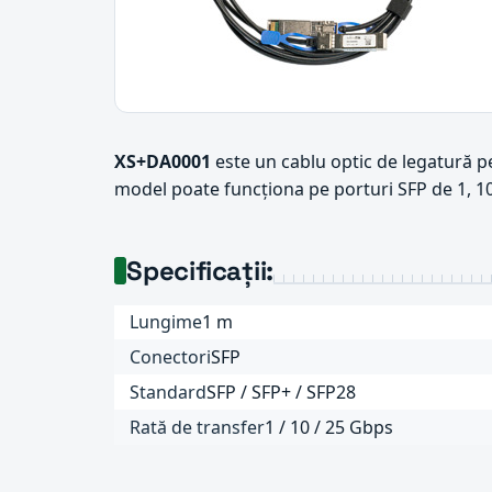
XS+DA0001
este un cablu optic de legatură pe
model poate funcționa pe porturi SFP de 1, 1
Specificații:
Lungime
1 m
Conectori
SFP
Standard
SFP / SFP+ / SFP28
Rată de transfer
1 / 10 / 25 Gbps