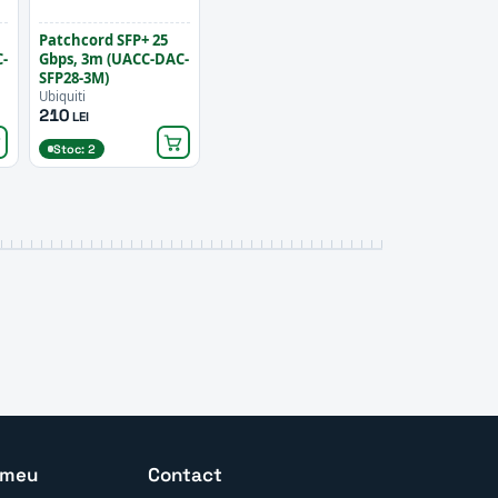
Patchcord SFP+ 25
-
Gbps, 3m (UACC-DAC-
SFP28-3M)
Ubiquiti
210
LEI
Stoc: 2
 meu
Contact