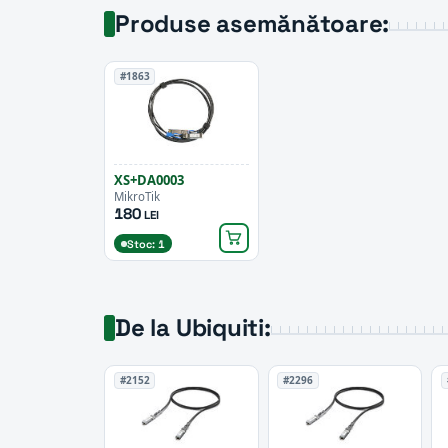
Produse asemănătoare:
#1863
XS+DA0003
MikroTik
180
LEI
Stoc: 1
De la Ubiquiti:
#2152
#2296