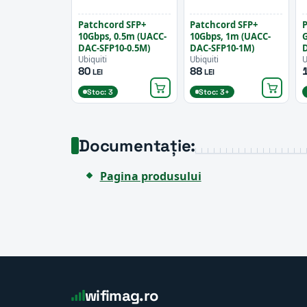
Patchcord SFP+
Patchcord SFP+
P
10Gbps, 0.5m (UACC-
10Gbps, 1m (UACC-
G
DAC-SFP10-0.5M)
DAC-SFP10-1M)
D
Ubiquiti
Ubiquiti
U
80
88
LEI
LEI
Stoc: 3
Stoc: 3+
Documentație:
Pagina produsului
wifimag.ro