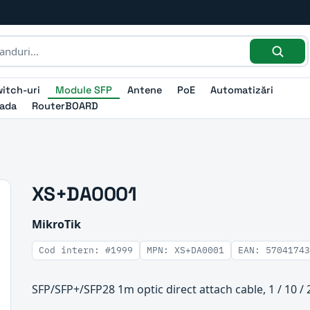
itch-uri
Module SFP
Antene
PoE
Automatizări
ada
RouterBOARD
XS+DA0001
MikroTik
Cod intern: #1999
MPN: XS+DA0001
EAN: 57041743
SFP/SFP+/SFP28 1m optic direct attach cable, 1 / 10 /