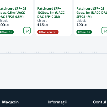
atchcord SFP+ 25
Patchcord SFP+
Patchcord SFP+ 25
bps, 0.5m (UACC-
10Gbps, 3m (UACC-
Gbps, 1m (UACC-DAC
AC-SFP28-0.5M)
DAC-SFP10-3M)
SFP28-1M)
biquiti
Ubiquiti
Ubiquiti
100
115
120
LEI
LEI
LEI
Stoc: 3+
Stoc epuizat
Stoc: 3+
Magazin
Informații
Contul