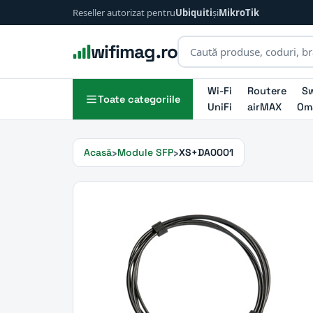
Reseller autorizat pentru
Ubiquiti
și
MikroTik
wifimag.ro
Wi-Fi
Routere
Sw
Toate categoriile
UniFi
airMAX
Om
Acasă
Module SFP
XS+DA0001