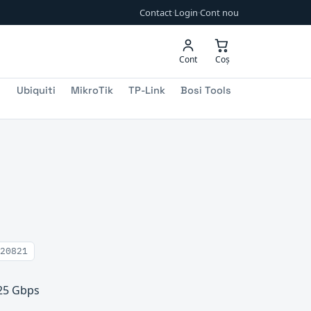
Contact
·
Login
·
Cont nou
Cont
Coș
Ubiquiti
MikroTik
TP-Link
Bosi Tools
20821
 25 Gbps