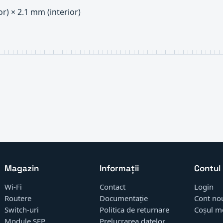
r) × 2.1 mm (interior)
Magazin
Informații
Contul
Wi-Fi
Contact
Login
Routere
Documentație
Cont no
Switch-uri
Politica de returnare
Coșul m
Module SFP
Prelucrarea datelor