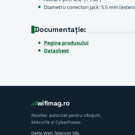
Diametru conectori jack: 5.5 mm (exterio
Documentație:
Pagina produsului
Datasheet
wifimag.ro
Reseller autorizat pentru Ubiquiti,
MikroTik și CyberPower.
Delta Web Telecom SRL