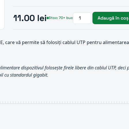
11.00 lei
Adaugă în coș
Stoc: 70+ buc
 PoE, care vă permite să folosiți cablul UTP pentru alimenta
imentare dispozitivul folosește firele libere din cablul UTP, deci
l cu standardul gigabit.