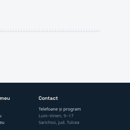
 meu
Contact
Telefoane și program
u
Luni–Vineri, 9–17
eu
Sarichioi, jud. Tulcea