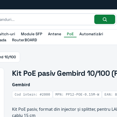
itch-uri
Module SFP
Antene
PoE
Automatizări
ada
RouterBOARD
rd 10/100
Kit PoE pasiv Gembird 10/100 
Gembird
Cod intern: #2000
MPN: PP12-POE-0.15M-W
EAN: 8
Kit PoE pasiv, format din injector și splitter, pentru LA
cablu 15 cm