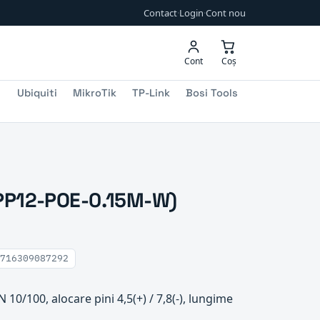
Contact
·
Login
·
Cont nou
Cont
Coș
Ubiquiti
MikroTik
TP-Link
Bosi Tools
(PP12-POE-0.15M-W)
716309087292
N 10/100, alocare pini 4,5(+) / 7,8(-), lungime