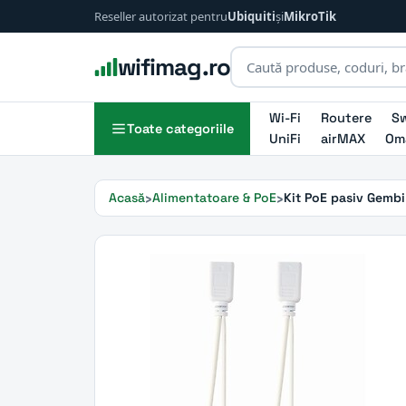
Reseller autorizat pentru
Ubiquiti
și
MikroTik
wifimag.ro
Wi-Fi
Routere
Sw
Toate categoriile
UniFi
airMAX
Om
Acasă
Alimentatoare & PoE
Kit PoE pasiv Gembi