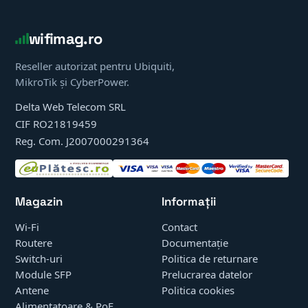
wifimag.ro
Reseller autorizat pentru Ubiquiti,
MikroTik și CyberPower.
Delta Web Telecom SRL
CIF RO21819459
Reg. Com. J2007000291364
Magazin
Informații
Wi-Fi
Contact
Routere
Documentație
Switch-uri
Politica de returnare
Module SFP
Prelucrarea datelor
Antene
Politica cookies
Alimentatoare & PoE