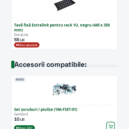
Tavă fixă Extralink pentru rack 1U, negru (445 x 350
mm)
ExtraLink
55
LEI
Stoc epuizat
Accesorii compatibile:
#0880
Set șuruburi / piulițe (19A-FSET-01)
Gembird
10
LEI
Stoc: 10+