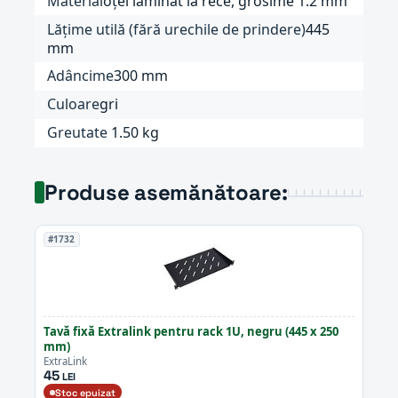
Material
oțel laminat la rece, grosime 1.2 mm
Lățime utilă (fără urechile de prindere)
445
mm
Adâncime
300 mm
Culoare
gri
Greutate
1.50 kg
Produse asemănătoare:
#1732
Tavă fixă Extralink pentru rack 1U, negru (445 x 250
mm)
ExtraLink
45
LEI
Stoc epuizat