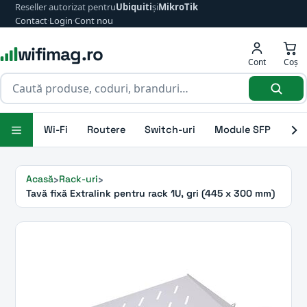
Reseller autorizat pentru
Ubiquiti
și
MikroTik
Contact
·
Login
·
Cont nou
wifimag.ro
Cont
Coș
Wi-Fi
Routere
Switch-uri
Module SFP
Ant
Acasă
Rack-uri
Tavă fixă Extralink pentru rack 1U, gri (445 x 300 mm)