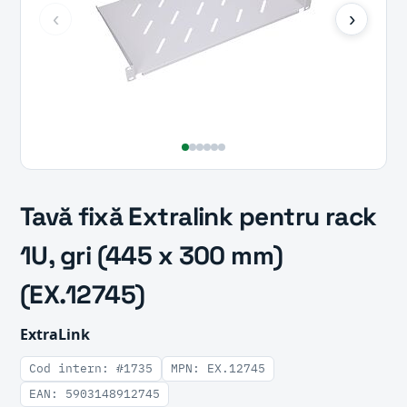
‹
›
Tavă fixă Extralink pentru rack
1U, gri (445 x 300 mm)
(EX.12745)
ExtraLink
Cod intern: #1735
MPN: EX.12745
EAN: 5903148912745