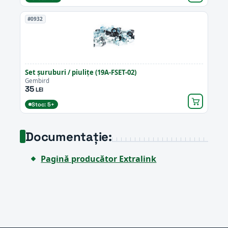
#0932
Set șuruburi / piulițe (19A-FSET-02)
Gembird
35
LEI
Stoc: 5+
Documentație:
Pagină producător Extralink