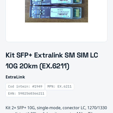
Kit SFP+ Extralink SM SIM LC
10G 20km (EX.6211)
ExtraLink
Cod intern: #1949
MPN: EX.6211
EAN: 5902560366211
Kit 2× SFP+ 10G, single-mode, conector LC, 1270/1330