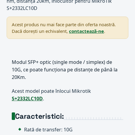
nm, distanță 20km, înlocuitor pentru MikroTik
S+2332LC10D
Acest produs nu mai face parte din oferta noastră.
Dacă dorești un echivalent,
contactează-ne
.
Modul SFP+ optic (single mode / simplex) de
10G, ce poate funcționa pe distanțe de până la
20Km.
Acest model poate înlocui Mikrotik
S+2332LC10D
.
Caracteristici:
Rată de transfer: 10G