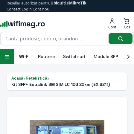
Reseller autorizat pentru
Ubiquiti
și
MikroTik
Contact
·
Login
·
Cont nou
wifimag.ro
Cont
Coș
Wi-Fi
Routere
Switch-uri
Module SFP
Ant
Acasă
Rețelistică
Kit SFP+ Extralink SM SIM LC 10G 20km (EX.6211)