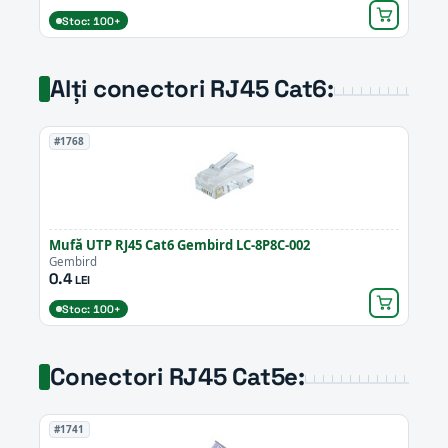
Stoc: 100+
Alți conectori RJ45 Cat6:
#1768
Mufă UTP RJ45 Cat6 Gembird LC-8P8C-002
Gembird
0.4
LEI
Stoc: 100+
Conectori RJ45 Cat5e:
#1741