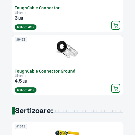
ToughCable Connector
Ubiquiti
3
LEI
Stoc: 45+
#0473
ToughCable Connector Ground
Ubiquiti
4.5
LEI
Stoc: 40+
Sertizoare:
#1513