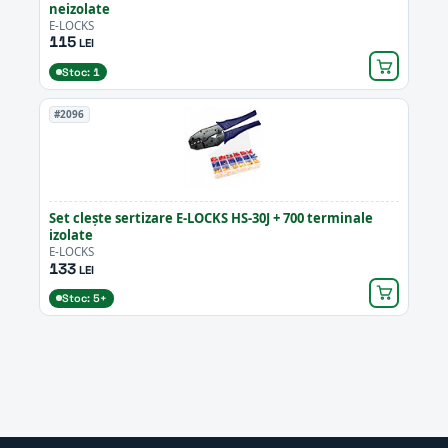
neizolate
E-LOCKS
115
LEI
Stoc: 1
#2096
Set clește sertizare E-LOCKS HS-30J + 700 terminale
izolate
E-LOCKS
133
LEI
Stoc: 5+