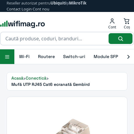
Reseller autorizat pentru
Ubiquiti
și
MikroTik
Contact
·
Login
·
Cont nou
wifimag.ro
Cont
Coș
Wi-Fi
Routere
Switch-uri
Module SFP
Ant
Acasă
Conectică
Mufă UTP RJ45 Cat6 ecranată Gembird