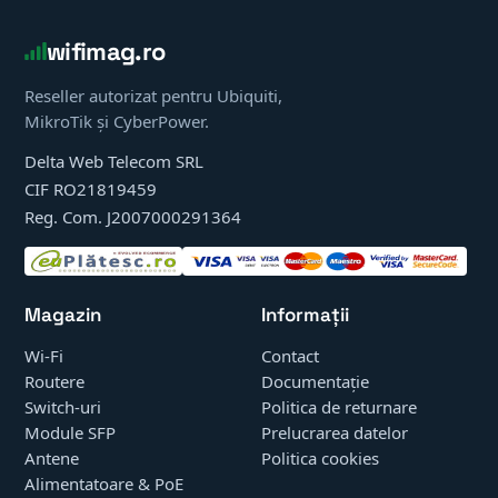
wifimag.ro
Reseller autorizat pentru Ubiquiti,
MikroTik și CyberPower.
Delta Web Telecom SRL
CIF RO21819459
Reg. Com. J2007000291364
Magazin
Informații
Wi-Fi
Contact
Routere
Documentație
Switch-uri
Politica de returnare
Module SFP
Prelucrarea datelor
Antene
Politica cookies
Alimentatoare & PoE