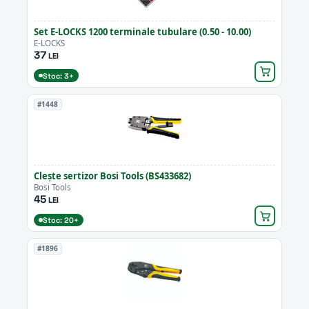
Set E-LOCKS 1200 terminale tubulare (0.50 - 10.00)
E-LOCKS
37
LEI
Stoc: 3+
#1448
Clește sertizor Bosi Tools (BS433682)
Bosi Tools
45
LEI
Stoc: 20+
#1896