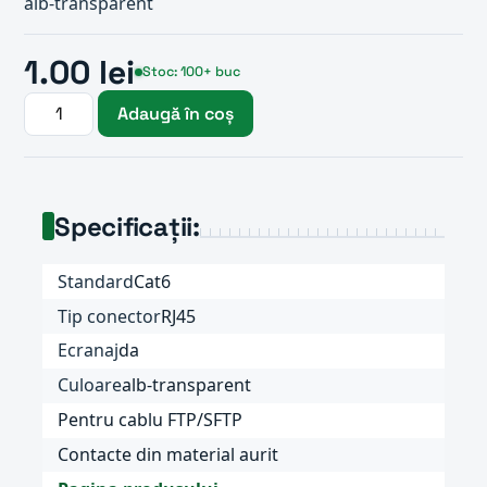
alb-transparent
1.00 lei
Stoc: 100+ buc
Adaugă în coș
Specificații:
Standard
Cat6
Tip conector
RJ45
Ecranaj
da
Culoare
alb-transparent
Pentru cablu FTP/SFTP
Contacte din material aurit