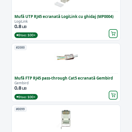
Mufă UTP RJ45 ecranată LogiLink cu ghidaj (MP0004)
LogiLink
0.8
LEI
Stoc: 100+
#2080
Mufă FTP RJ45 pass-through Cat5 ecranată Gembird
Gembird
0.8
LEI
Stoc: 100+
#0099