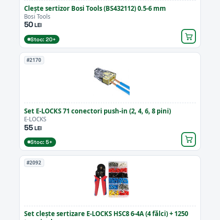
Clește sertizor Bosi Tools (BS432112) 0.5-6 mm
Bosi Tools
50
LEI
Stoc: 20+
#2170
Set E-LOCKS 71 conectori push-in (2, 4, 6, 8 pini)
E-LOCKS
55
LEI
Stoc: 5+
#2092
Set clește sertizare E-LOCKS HSC8 6-4A (4 fălci) + 1250