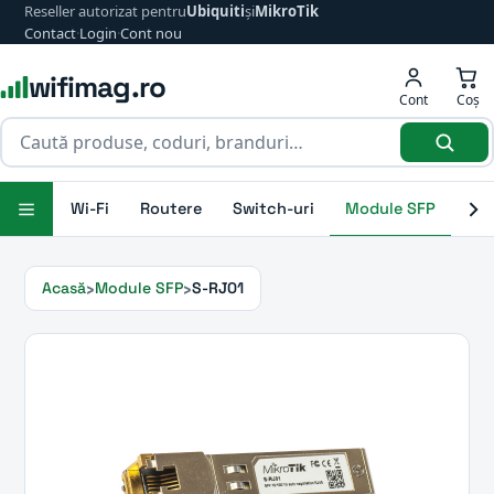
Reseller autorizat pentru
Ubiquiti
și
MikroTik
Contact
·
Login
·
Cont nou
wifimag.ro
Cont
Coș
Wi-Fi
Routere
Switch-uri
Module SFP
Ant
Acasă
Module SFP
S-RJ01