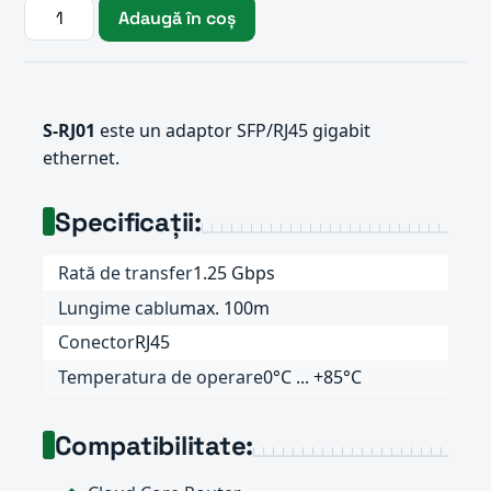
Adaugă în coș
S-RJ01
este un adaptor SFP/RJ45 gigabit
ethernet.
Specificații:
Rată de transfer
1.25 Gbps
Lungime cablu
max. 100m
Conector
RJ45
Temperatura de operare
0°C ... +85°C
Compatibilitate: