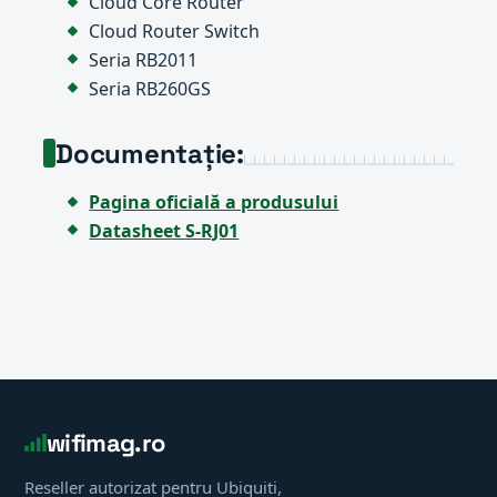
Cloud Core Router
Cloud Router Switch
Seria RB2011
Seria RB260GS
Documentație:
Pagina oficială a produsului
Datasheet S-RJ01
wifimag.ro
Reseller autorizat pentru Ubiquiti,