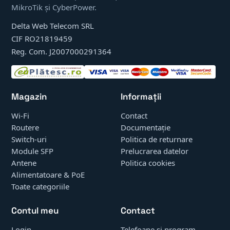
MikroTik și CyberPower.
Delta Web Telecom SRL
CIF RO21819459
Reg. Com. J2007000291364
Magazin
Informații
Wi-Fi
Contact
Routere
Documentație
Switch-uri
Politica de returnare
Module SFP
Prelucrarea datelor
Antene
Politica cookies
Alimentatoare & PoE
Toate categoriile
Contul meu
Contact
Login
Telefoane și program