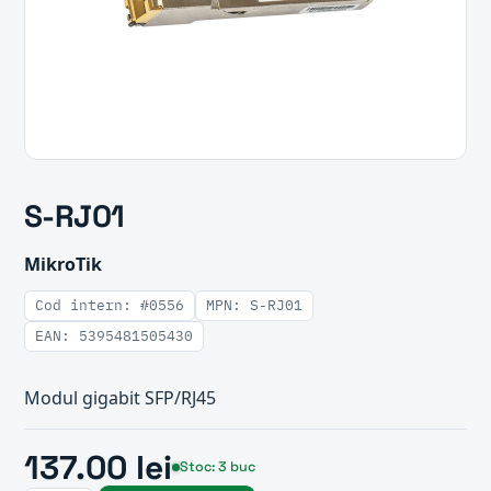
S-RJ01
MikroTik
Cod intern: #0556
MPN: S-RJ01
EAN: 5395481505430
Modul gigabit SFP/RJ45
137.00 lei
Stoc: 3 buc