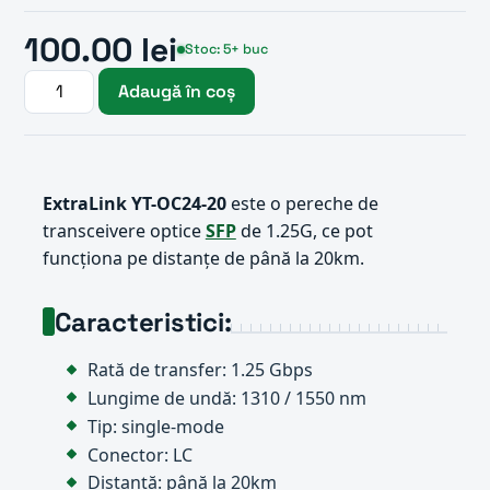
100.00 lei
Stoc: 5+ buc
Adaugă în coș
ExtraLink YT-OC24-20
este o pereche de
transceivere optice
SFP
de 1.25G, ce pot
funcționa pe distanțe de până la 20km.
Caracteristici:
Rată de transfer: 1.25 Gbps
Lungime de undă: 1310 / 1550 nm
Tip: single-mode
Conector: LC
Distanță: până la 20km