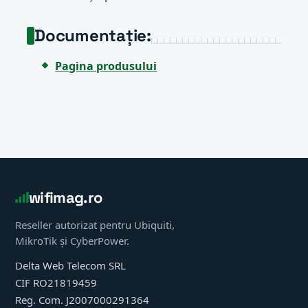
Documentație:
Pagina produsului
wifimag.ro
Reseller autorizat pentru Ubiquiti,
MikroTik și CyberPower.
Delta Web Telecom SRL
CIF RO21819459
Reg. Com. J2007000291364