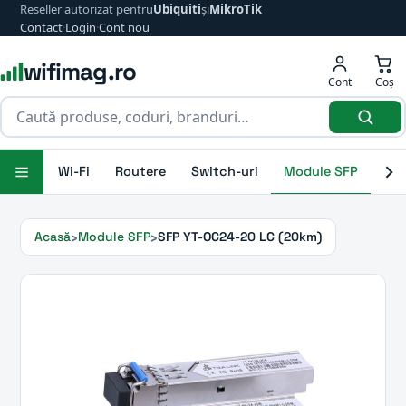
Reseller autorizat pentru
Ubiquiti
și
MikroTik
Contact
·
Login
·
Cont nou
wifimag.ro
Cont
Coș
Wi-Fi
Routere
Switch-uri
Module SFP
Ant
Acasă
Module SFP
SFP YT-OC24-20 LC (20km)