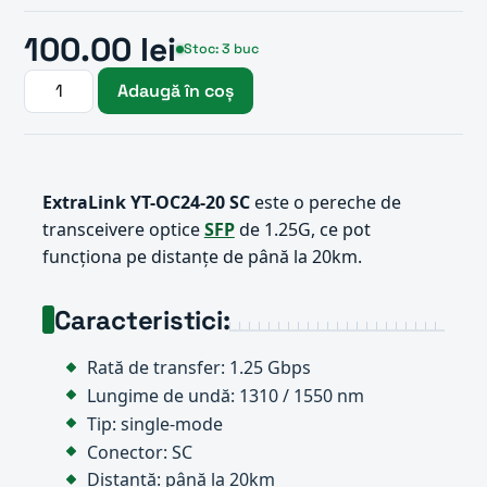
100.00 lei
Stoc: 3 buc
Adaugă în coș
ExtraLink YT-OC24-20 SC
este o pereche de
transceivere optice
SFP
de 1.25G, ce pot
funcționa pe distanțe de până la 20km.
Caracteristici:
Rată de transfer: 1.25 Gbps
Lungime de undă: 1310 / 1550 nm
Tip: single-mode
Conector: SC
Distanță: până la 20km