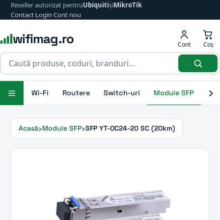
Reseller autorizat pentru
Ubiquiti
și
MikroTik
Contact
·
Login
·
Cont nou
wifimag.ro
Cont
Coș
Wi-Fi
Routere
Switch-uri
Module SFP
Ant
Acasă
Module SFP
SFP YT-OC24-20 SC (20km)