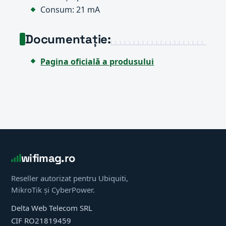
Consum: 21 mA
Documentație:
Pagina oficială a produsului
wifimag.ro
Reseller autorizat pentru Ubiquiti,
MikroTik și CyberPower.
Delta Web Telecom SRL
CIF RO21819459