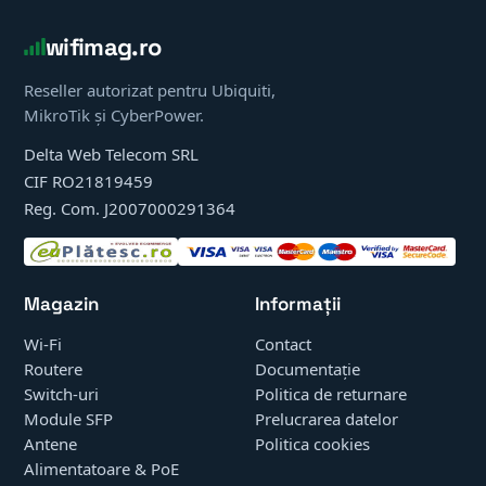
wifimag.ro
Reseller autorizat pentru Ubiquiti,
MikroTik și CyberPower.
Delta Web Telecom SRL
CIF RO21819459
Reg. Com. J2007000291364
Magazin
Informații
Wi-Fi
Contact
Routere
Documentație
Switch-uri
Politica de returnare
Module SFP
Prelucrarea datelor
Antene
Politica cookies
Alimentatoare & PoE