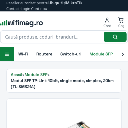
Reseller autorizat pentru
Ubiquiti
și
MikroTik
Contact
·
Login
·
Cont nou
wifimag.ro
Cont
Coș
Wi-Fi
Routere
Switch-uri
Module SFP
Ant
Acasă
Module SFP
Modul SFP TP-Link 1Gbit, single mode, simplex, 20km
(TL-SM321A)