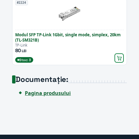
#2224
Modul SFP TP-Link 1Gbit, single mode, simplex, 20km
(TL-SM321B)
TP-Link
80
LEI
Stoc: 3
Documentație:
Pagina produsului