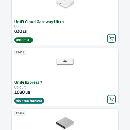
UniFi Cloud Gateway Ultra
Ubiquiti
630
LEI
Stoc: 3+
#2419
UniFi Express 7
Ubiquiti
1080
LEI
În stoc furnizor
#2387