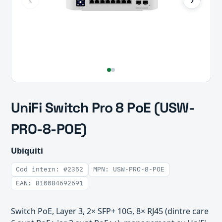
UniFi Switch Pro 8 PoE (USW-
PRO-8-POE)
Ubiquiti
Cod intern: #2352
MPN: USW-PRO-8-POE
EAN: 810084692691
Switch PoE, Layer 3, 2× SFP+ 10G, 8× RJ45 (dintre care