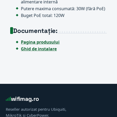
alimentare internă
Putere maxima consumată: 30W (fără PoE)
Buget PoE total: 120W
Documentație:
Pagina produsului
Ghid de instalare
wifimag.ro
Reseller autorizat pentru Ubiquiti,
MikroTik și CyberPower.