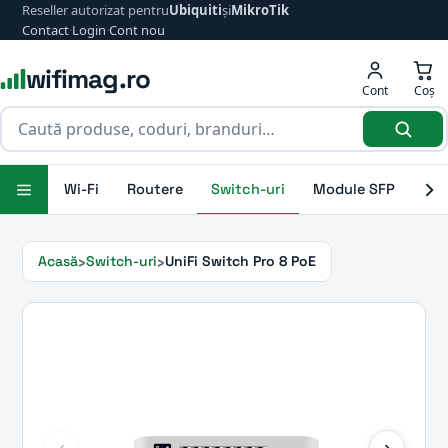
Reseller autorizat pentru
Ubiquiti
și
MikroTik
Contact
·
Login
·
Cont nou
wifimag.ro
Cont
Coș
Wi-Fi
Routere
Switch-uri
Module SFP
Ant
Acasă
Switch-uri
UniFi Switch Pro 8 PoE
‹
›