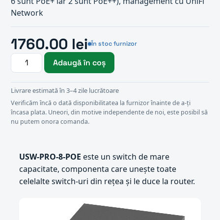
6 sunt PoE+ iar 2 sunt PoE++), management cu UniFi
Network
1760.00 lei
În stoc furnizor
Adaugă în coș
Livrare estimată în 3–4 zile lucrătoare
Verificăm încă o dată disponibilitatea la furnizor înainte de a-ți
încasa plata. Uneori, din motive independente de noi, este posibil să
nu putem onora comanda.
USW-PRO-8-POE
este un switch de mare
capacitate, componenta care unește toate
celelalte switch-uri din rețea și le duce la router.