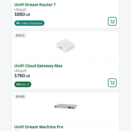
UniFi Dream Router 7
Ubiquiti
1650
LEI
În stoc furnizor
#2412
UniFi Cloud Gateway Max
Ubiquiti
1750
LEI
Stoc: 1
#1649
UniFi Dream Machine Pro