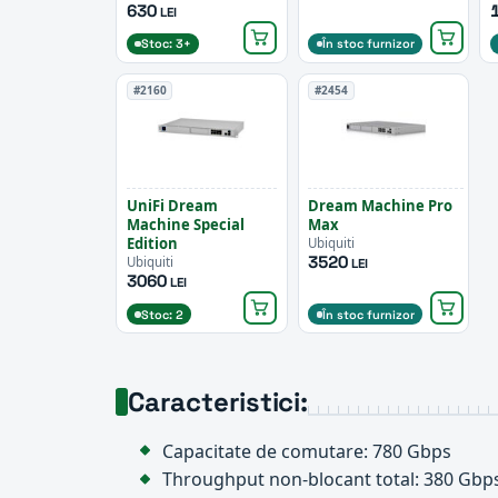
630
LEI
Stoc: 3+
În stoc furnizor
#2160
#2454
UniFi Dream
Dream Machine Pro
Machine Special
Max
Edition
Ubiquiti
3520
Ubiquiti
LEI
3060
LEI
Stoc: 2
În stoc furnizor
Caracteristici:
Capacitate de comutare: 780 Gbps
Throughput non-blocant total: 380 Gbp