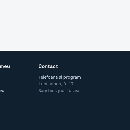
 meu
Contact
Telefoane și program
u
Luni–Vineri, 9–17
eu
Sarichioi, jud. Tulcea