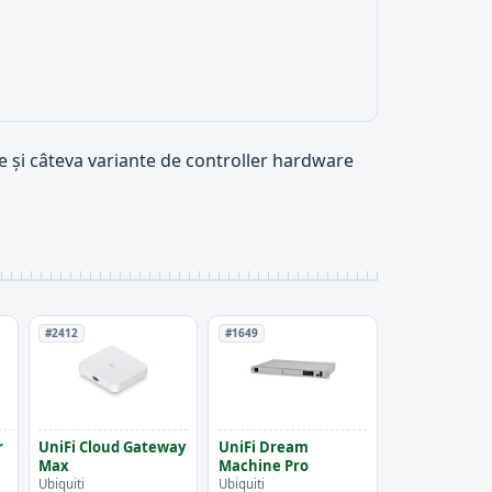
ie și câteva variante de controller hardware
#2412
#1649
r
UniFi Cloud Gateway
UniFi Dream
Max
Machine Pro
Ubiquiti
Ubiquiti