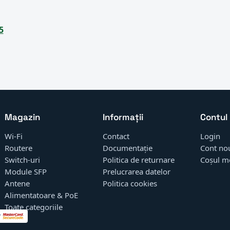
5
Magazin
Informații
Contul
Wi-Fi
Contact
Login
Routere
Documentație
Cont no
Switch-uri
Politica de returnare
Coșul m
Module SFP
Prelucrarea datelor
Antene
Politica cookies
Alimentatoare & PoE
Toate categoriile