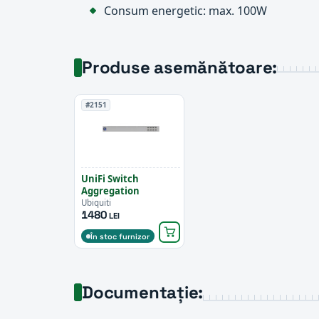
Consum energetic: max. 100W
Produse asemănătoare:
#2151
UniFi Switch
Aggregation
Ubiquiti
1480
LEI
În stoc furnizor
Documentație: