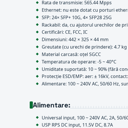
Rata de transmisie: 565.44 Mpps
Ethernet: nu este dotat cu porturi ether
SFP: 24× SFP+ 10G, 4× SFP28 25G
Rackabil: da, cu ajutorul urechilor de pr
Certificări: CE, FCC, IC
Dimensiuni: 442 × 325 × 44 mm
Greutate (cu urechi de prindere): 4.7 kg
Material carcasă: oțel SGCC
Temperatura de operare: -5 ~ 40°C
Umiditate suportată: 10 ~ 90% (fără co
Protecție ESD/EMP: aer: ± 16kV, contact
Alimentare: 100 ~ 240V AC, 50/60 Hz, su
Alimentare:
Universal input, 100 ~ 240V AC, 2A, 50/6
USP RPS DC input, 11.5V DC, 8.7A