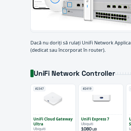
Dacă nu doriți să rulați UniFi Network Applica
(dedicat sau încorporat în router).
UniFi Network Controller
#2347
#2419
UniFi Cloud Gateway
UniFi Express 7
U
Ultra
Ubiquiti
1080
Ubiquiti
U
LEI