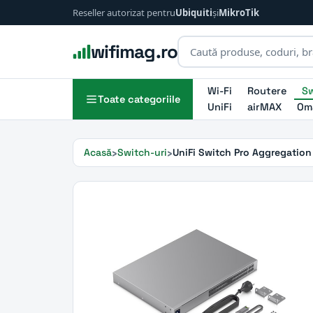
Reseller autorizat pentru
Ubiquiti
și
MikroTik
wifimag.ro
Wi-Fi
Routere
Sw
Toate categoriile
UniFi
airMAX
Om
Acasă
Switch-uri
UniFi Switch Pro Aggregation