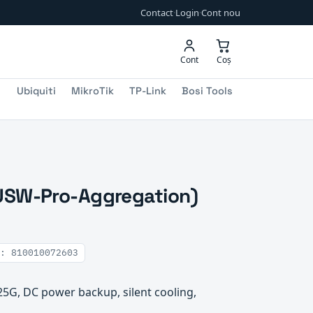
Contact
·
Login
·
Cont nou
Cont
Coș
Ubiquiti
MikroTik
TP-Link
Bosi Tools
(USW-Pro-Aggregation)
: 810010072603
25G, DC power backup, silent cooling,