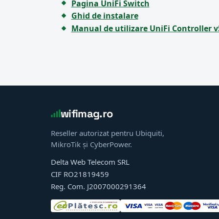
Pagina UniFi Switch
Ghid de instalare
Manual de utilizare UniFi Controller v
wifimag.ro
Reseller autorizat pentru Ubiquiti,
MikroTik și CyberPower.
Delta Web Telecom SRL
CIF RO21819459
Reg. Com. J2007000291364