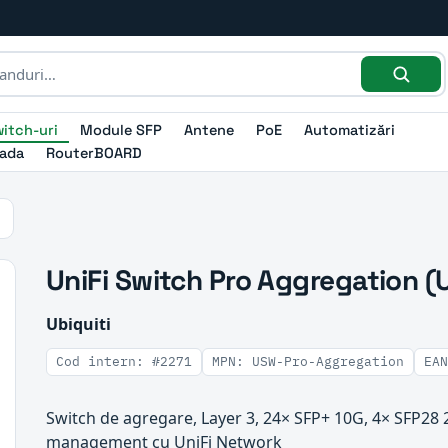
itch-uri
Module SFP
Antene
PoE
Automatizări
ada
RouterBOARD
UniFi Switch Pro Aggregation 
Ubiquiti
Cod intern: #2271
MPN: USW-Pro-Aggregation
EAN
Switch de agregare, Layer 3, 24× SFP+ 10G, 4× SFP28 
management cu UniFi Network