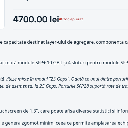
4700.00 lei
Stoc epuizat
 capacitate destinat layer-ului de agregare, componenta car
 acceptă module SFP+ 10 GBit și 4 sloturi pentru module SFP
tă viteze mixte în modul "25 Gbps". Odată ce unul dintre porturi
ate, de asemenea, la 25 Gbps. Porturile SFP28 suportă rate de tra
uchscreen de 1.3", care poate afișa diverse statistici și inf
ru e genera zgomot minim, ceea ce permite amplasarea echi