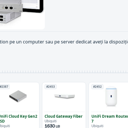
tion pe un computer sau pe server dedicat aveți la dispoziț
#2387
#2453
#2452
niFi Cloud Key Gen2
Cloud Gateway Fiber
UniFi Dream Route
SSD
7
Ubiquiti
1630
biquiti
Ubiquiti
LEI