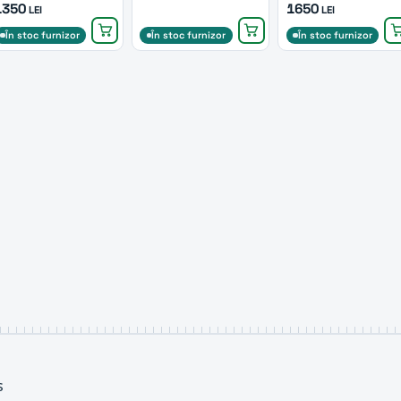
1350
1650
LEI
LEI
În stoc furnizor
În stoc furnizor
În stoc furnizor
s