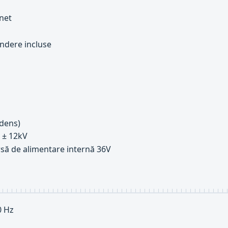
net
indere incluse
ndens)
: ± 12kV
rsă de alimentare internă 36V
0 Hz