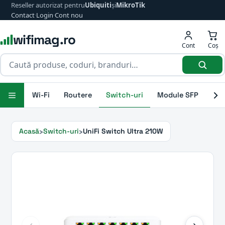
Reseller autorizat pentru
Ubiquiti
și
MikroTik
Contact
·
Login
·
Cont nou
wifimag.ro
Cont
Coș
Wi-Fi
Routere
Switch-uri
Module SFP
Ant
Acasă
Switch-uri
UniFi Switch Ultra 210W
‹
›