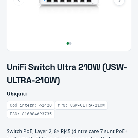
UniFi Switch Ultra 210W (USW-
ULTRA-210W)
Ubiquiti
Cod intern: #2420
MPN: USW-ULTRA-210W
EAN: 810084693735
Switch PoE, Layer 2, 8× RJ45 (dintre care 7 sunt PoE+