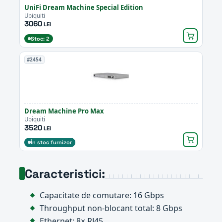
UniFi Dream Machine Special Edition
Ubiquiti
3060
LEI
Stoc: 2
#2454
Dream Machine Pro Max
Ubiquiti
3520
LEI
În stoc furnizor
Caracteristici:
Capacitate de comutare: 16 Gbps
Throughput non-blocant total: 8 Gbps
Ethernet: 8× RJ45