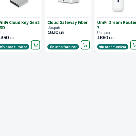
niFi Cloud Key Gen2
Cloud Gateway Fiber
UniFi Dream Route
SSD
7
Ubiquiti
1630
biquiti
Ubiquiti
LEI
1350
1650
LEI
LEI
În stoc furnizor
În stoc furnizor
În stoc furnizor