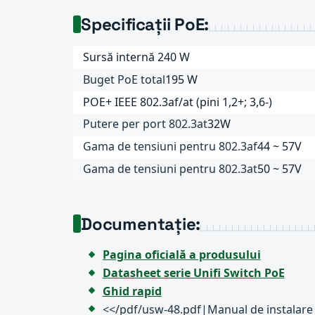
Specificații PoE:
Sursă internă 240 W
Buget PoE total
195 W
POE+ IEEE 802.3af/at (pini 1,2+; 3,6-)
Putere per port 802.3at
32W
Gama de tensiuni pentru 802.3af
44 ~ 57V
Gama de tensiuni pentru 802.3at
50 ~ 57V
Documentație:
Pagina oficială a produsului
Datasheet serie Unifi Switch PoE
Ghid rapid
<</pdf/usw-48.pdf|Manual de instalare