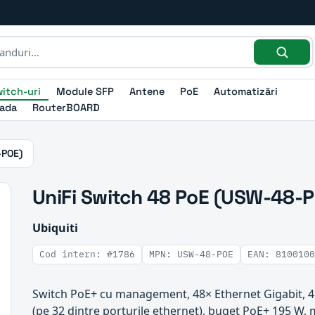
itch-uri
Module SFP
Antene
PoE
Automatizări
ada
RouterBOARD
-POE)
UniFi Switch 48 PoE (USW-48-
Ubiquiti
Cod intern: #1786
MPN: USW-48-POE
EAN: 8100100
Switch PoE+ cu management, 48× Ethernet Gigabit, 4
(pe 32 dintre porturile ethernet), buget PoE+ 195 W, mo