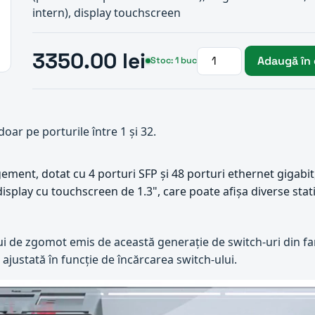
intern), display touchscreen
3350.00 lei
Adaugă în
Stoc: 1 buc
oar pe porturile între 1 și 32.
ment, dotat cu 4 porturi SFP și 48 porturi ethernet gigabit,
isplay cu touchscreen de 1.3", care poate afișa diverse stati
ui de zgomot emis de această generație de switch-uri din fami
 ajustată în funcție de încărcarea switch-ului.