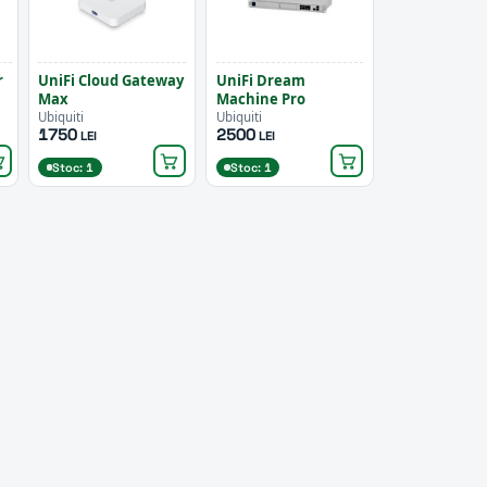
r
UniFi Cloud Gateway
UniFi Dream
Max
Machine Pro
Ubiquiti
Ubiquiti
1750
2500
LEI
LEI
Stoc: 1
Stoc: 1