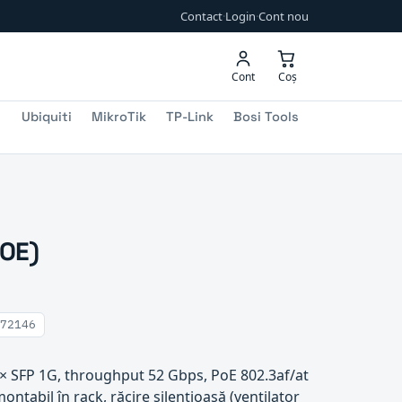
Contact
·
Login
·
Cont nou
Cont
Coș
Ubiquiti
MikroTik
TP-Link
Bosi Tools
POE)
72146
× SFP 1G, throughput 52 Gbps, PoE 802.3af/at
ntabil în rack, răcire silențioasă (ventilator