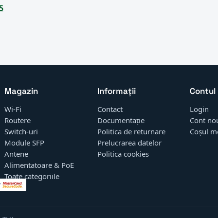
5
Magazin
Informații
Contul
Wi-Fi
Contact
Login
Routere
Documentație
Cont no
Switch-uri
Politica de returnare
Coșul m
Module SFP
Prelucrarea datelor
Antene
Politica cookies
Alimentatoare & PoE
Toate categoriile