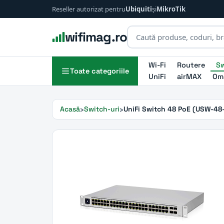
Reseller autorizat pentru
Ubiquiti
și
MikroTik
wifimag.ro
Wi-Fi
Routere
Sw
Toate categoriile
UniFi
airMAX
Om
Acasă
Switch-uri
UniFi Switch 48 PoE (USW-48