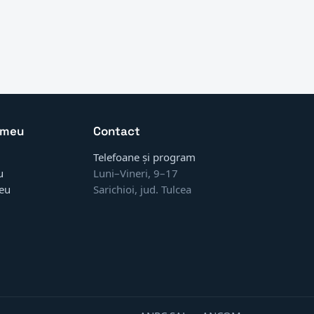
 meu
Contact
Telefoane și program
u
Luni–Vineri, 9–17
eu
Sarichioi, jud. Tulcea