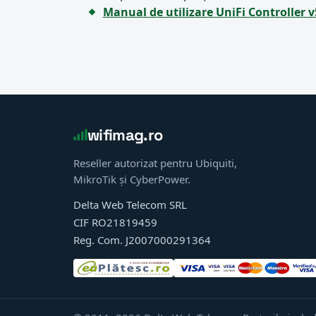
Manual de utilizare UniFi Controller v
wifimag.ro
Reseller autorizat pentru Ubiquiti,
MikroTik și CyberPower.
Delta Web Telecom SRL
CIF RO21819459
Reg. Com. J2007000291364