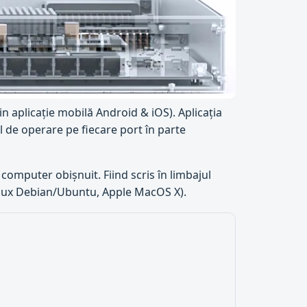
in aplicație mobilă Android & iOS). Aplicația
l de operare pe fiecare port în parte
 computer obișnuit. Fiind scris în limbajul
inux Debian/Ubuntu, Apple MacOS X).