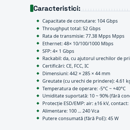
Caracteristici:
Capacitate de comutare: 104 Gbps
Throughput total: 52 Gbps
Rata de transmisie: 77.38 Mpps Mpps
Ethernet: 48× 10/100/1000 Mbps
SFP: 4× 1 Gbps
Rackabil: da, cu ajutorul urechilor de pr
Certificări: CE, FCC, IC
Dimensiuni: 442 × 285 × 44 mm
Greutate (cu urechi de prindere): 4.61 k
Temperatura de operare: ‑5°C ~ +40°C
Umiditate suportată: 10 ~ 90% (fără co
Protecție ESD/EMP: air: ±16 kV, contact:
Alimentare: 100 ... 240 Vca
Putere consumată (fără PoE): 45 W