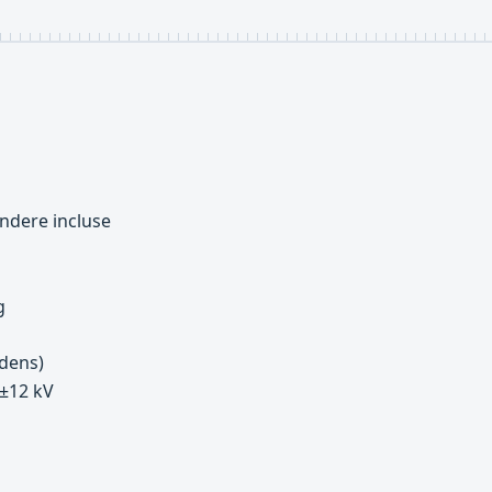
indere incluse
g
ndens)
 ±12 kV