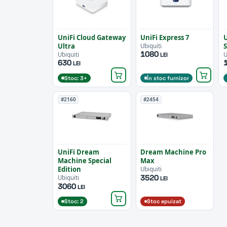
UniFi Cloud Gateway
UniFi Express 7
U
Ultra
Ubiquiti
1080
Ubiquiti
U
LEI
630
LEI
Stoc: 3+
În stoc furnizor
#2160
#2454
UniFi Dream
Dream Machine Pro
Machine Special
Max
Edition
Ubiquiti
3520
Ubiquiti
LEI
3060
LEI
Stoc: 2
Stoc epuizat