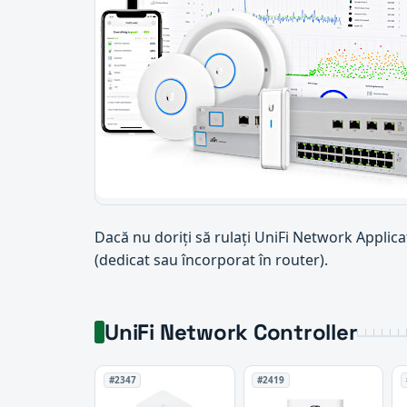
Dacă nu doriți să rulați UniFi Network Applica
(dedicat sau încorporat în router).
UniFi Network Controller
#2347
#2419