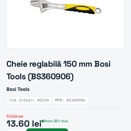
Cheie reglabilă 150 mm Bosi
Tools (BS360906)
Bosi Tools
Cod intern: #1536
MPN: BS360906
17.00 lei
13.60 lei
Stoc: 20+ buc