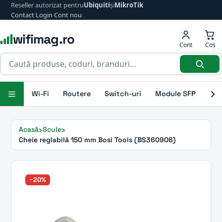
Reseller autorizat pentru
Ubiquiti
și
MikroTik
Contact
·
Login
·
Cont nou
wifimag.ro
Cont
Coș
Wi-Fi
Routere
Switch-uri
Module SFP
Ant
Acasă
Scule
Cheie reglabilă 150 mm Bosi Tools (BS360906)
−20%