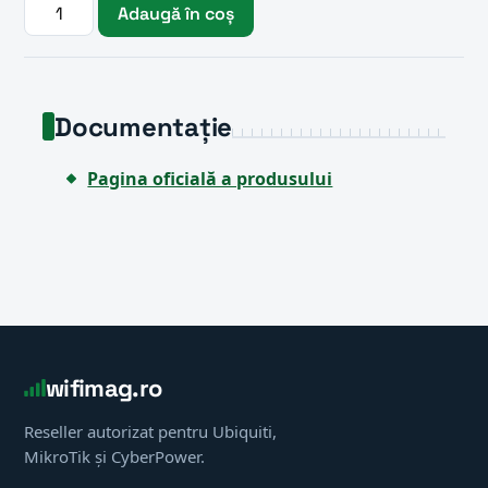
Adaugă în coș
Documentație
Pagina oficială a produsului
wifimag.ro
Reseller autorizat pentru Ubiquiti,
MikroTik și CyberPower.