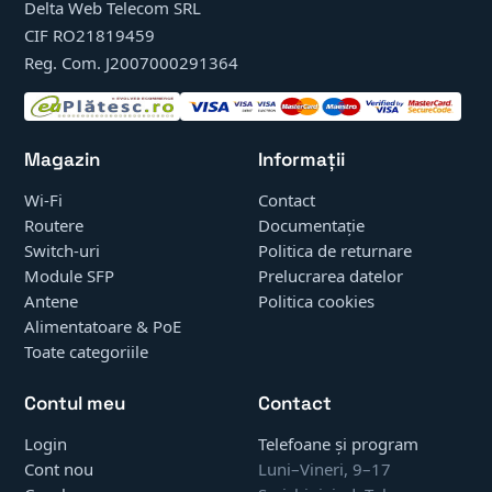
Delta Web Telecom SRL
CIF RO21819459
Reg. Com. J2007000291364
Magazin
Informații
Wi-Fi
Contact
Routere
Documentație
Switch-uri
Politica de returnare
Module SFP
Prelucrarea datelor
Antene
Politica cookies
Alimentatoare & PoE
Toate categoriile
Contul meu
Contact
Login
Telefoane și program
Cont nou
Luni–Vineri, 9–17