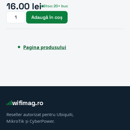
16.00 lei
Stoc: 20+ buc
Adaugă în coș
Pagina produsului
wifimag.ro
Reseller autorizat pentru Ubiquiti,
MikroTik și CyberPower.