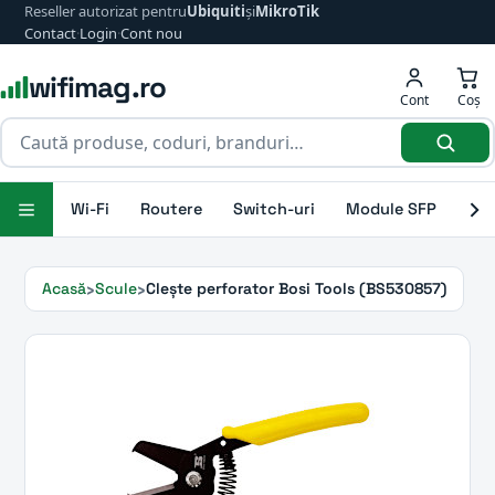
Reseller autorizat pentru
Ubiquiti
și
MikroTik
Contact
·
Login
·
Cont nou
wifimag.ro
Cont
Coș
Wi-Fi
Routere
Switch-uri
Module SFP
Ant
Acasă
Scule
Clește perforator Bosi Tools (BS530857)