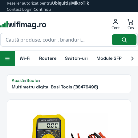
Reseller autorizat pentru
Ubiquiti
și
MikroTik
Contact
·
Login
·
Cont nou
wifimag.ro
Cont
Coș
Wi-Fi
Routere
Switch-uri
Module SFP
Ant
Acasă
Scule
Multimetru digital Bosi Tools (BS476498)