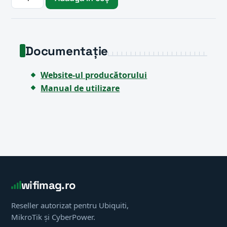
Documentație
Website-ul producătorului
Manual de utilizare
wifimag.ro
Reseller autorizat pentru Ubiquiti,
MikroTik și CyberPower.