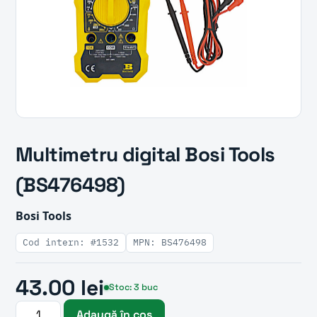
Multimetru digital Bosi Tools
(BS476498)
Bosi Tools
Cod intern: #1532
MPN: BS476498
43.00 lei
Stoc: 3 buc
Adaugă în coș