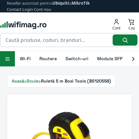
Reseller autorizat pentru
Ubiquiti
și
MikroTik
Contact
·
Login
·
Cont nou
wifimag.ro
Cont
Coș
Wi-Fi
Routere
Switch-uri
Module SFP
Ant
Acasă
Scule
Ruletă 5 m Bosi Tools (BS120558)