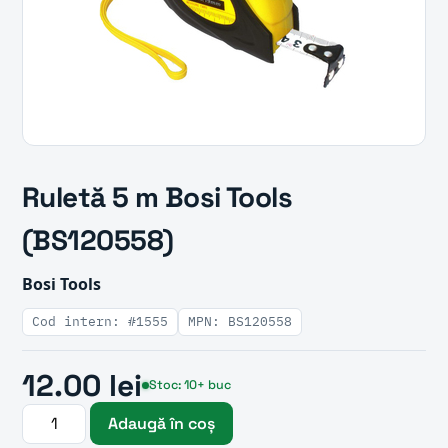
Ruletă 5 m Bosi Tools
(BS120558)
Bosi Tools
Cod intern: #1555
MPN: BS120558
12.00 lei
Stoc: 10+ buc
Adaugă în coș