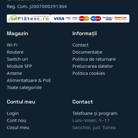
Reg. Com. J2007000291364
Magazin
Informații
Wi-Fi
Contact
Routere
Documentație
Switch-uri
Politica de returnare
Module SFP
Prelucrarea datelor
Antene
Politica cookies
Alimentatoare & PoE
Toate categoriile
Contul meu
Contact
Login
Telefoane și program
Cont nou
Luni–Vineri, 9–17
Coșul meu
Sarichioi, jud. Tulcea