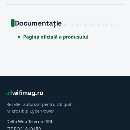
Documentație
Pagina oficială a produsului
wifimag.ro
Reseller autorizat pentru Ubiquiti,
MikroTik și CyberPower.
Delta Web Telecom SRL
CIF RO21819459