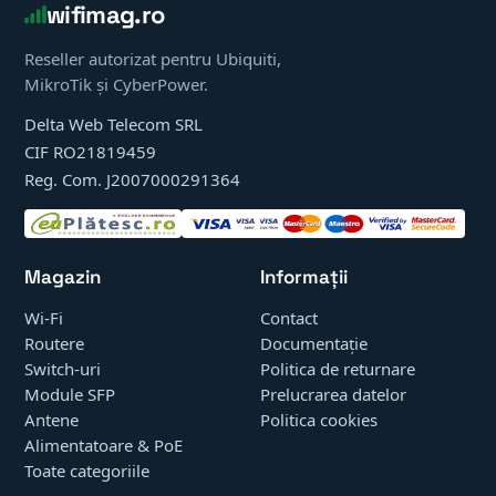
wifimag.ro
Reseller autorizat pentru Ubiquiti,
MikroTik și CyberPower.
Delta Web Telecom SRL
CIF RO21819459
Reg. Com. J2007000291364
Magazin
Informații
Wi-Fi
Contact
Routere
Documentație
Switch-uri
Politica de returnare
Module SFP
Prelucrarea datelor
Antene
Politica cookies
Alimentatoare & PoE
Toate categoriile