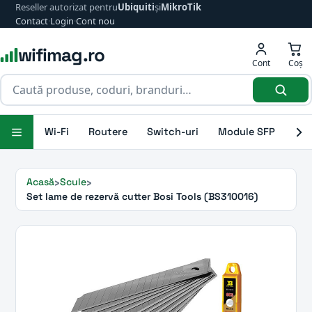
Reseller autorizat pentru
Ubiquiti
și
MikroTik
Contact
·
Login
·
Cont nou
wifimag.ro
Cont
Coș
Wi-Fi
Routere
Switch-uri
Module SFP
Ant
Acasă
Scule
Set lame de rezervă cutter Bosi Tools (BS310016)