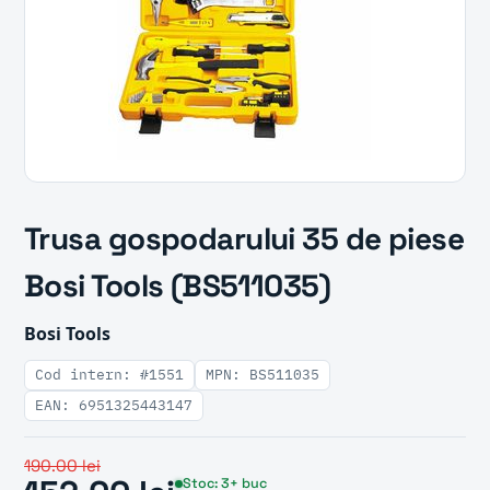
Trusa gospodarului 35 de piese
Bosi Tools (BS511035)
Bosi Tools
Cod intern: #1551
MPN: BS511035
EAN: 6951325443147
190.00 lei
Stoc: 3+ buc