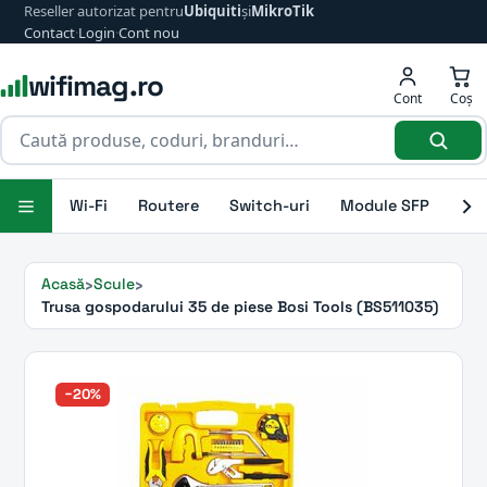
Reseller autorizat pentru
Ubiquiti
și
MikroTik
Contact
·
Login
·
Cont nou
wifimag.ro
Cont
Coș
Wi-Fi
Routere
Switch-uri
Module SFP
Ant
Acasă
Scule
Trusa gospodarului 35 de piese Bosi Tools (BS511035)
−20%