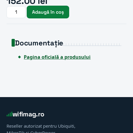
152.00 lei
Adaugă în coș
Documentație
Pagina oficială a produsului
wifimag.ro
Reseller autorizat pentru Ubiquiti,
MikroTik și CyberPower.