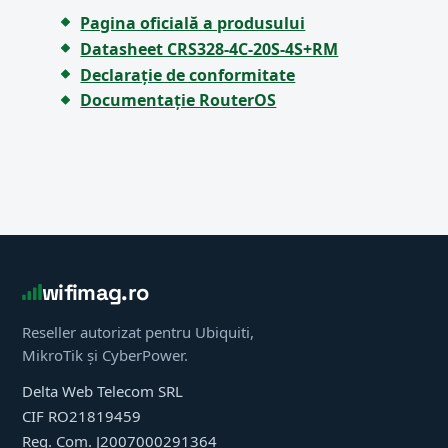
Pagina oficială a produsului
Datasheet CRS328-4C-20S-4S+RM
Declarație de conformitate
Documentație RouterOS
wifimag.ro
Reseller autorizat pentru Ubiquiti,
MikroTik și CyberPower.
Delta Web Telecom SRL
CIF RO21819459
Reg. Com. J2007000291364