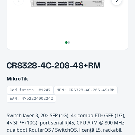
CRS328-4C-20S-4S+RM
MikroTik
Cod intern: #1247
MPN: CRS328-4C-20S-4S+RM
EAN: 4752224002242
Switch layer 3, 20× SFP (1G), 4× combo ETH/SFP (1G),
4× SFP+ (10G), port serial RJ45, CPU ARM @ 800 MHz,
dualboot RouterOS / SwitchOS, licență L5, rackabil,