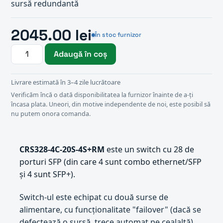
sursă redundantă
2045.00 lei
În stoc furnizor
Adaugă în coș
Livrare estimată în 3–4 zile lucrătoare
Verificăm încă o dată disponibilitatea la furnizor înainte de a-ți
încasa plata. Uneori, din motive independente de noi, este posibil să
nu putem onora comanda.
CRS328-4C-20S-4S+RM
este un switch cu 28 de
porturi SFP (din care 4 sunt combo ethernet/SFP
și 4 sunt SFP+).
Switch-ul este echipat cu două surse de
alimentare, cu funcționalitate "failover" (dacă se
defectează o sursă, trece automat pe cealaltă).