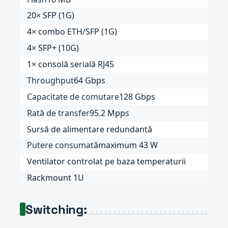
20× SFP (1G)
4× combo ETH/SFP (1G)
4× SFP+ (10G)
1× consolă serială RJ45
Throughput
64 Gbps
Capacitate de comutare
128 Gbps
Rată de transfer
95.2 Mpps
Sursă de alimentare redundantă
Putere consumată
maximum 43 W
Ventilator controlat pe baza temperaturii
Rackmount 1U
Switching: