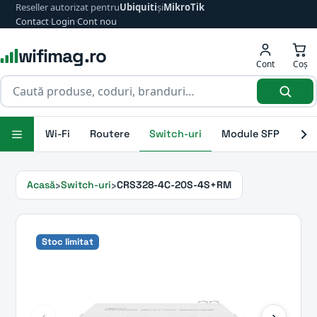
Reseller autorizat pentru
Ubiquiti
și
MikroTik
Contact
·
Login
·
Cont nou
wifimag.ro
Cont
Coș
Wi-Fi
Routere
Switch-uri
Module SFP
Ant
Acasă
Switch-uri
CRS328-4C-20S-4S+RM
Stoc limitat
‹
›