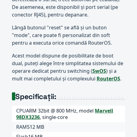
De asemenea, este disponibil și port serial (pe
conector RJ45), pentru depanare.
Lângă butonul "reset" se află și un buton
"mode", care poate fi personalizat din soft
pentru a executa orice comandă RouterOS.
Acest model dispune de posibilitate de boot
dual, puteți alege între simplitatea sistemului de
operare dedicat pentru switching (
SwOS
) și a
mult mai completului și complexului
RouterOS
.
Specificații:
CPU
ARM 32bit @ 800 MHz, model
Marvell
98DX3236
, single-core
RAM
512 MB
Flash
16 MB