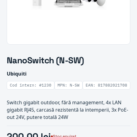
NanoSwitch (N-SW)
Ubiquiti
Cod intern: #1230
MPN: N-SW
EAN: 817882021708
Switch gigabit outdoor, fără management, 4x LAN
gigabit RJ45, carcasă rezistentă la intemperii, 3x PoE-
out 24V, putere totală 24W
200.00 lei
Stoc epuizat