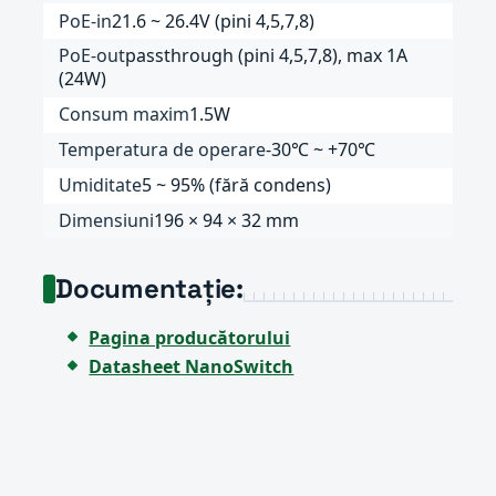
PoE-in
21.6 ~ 26.4V (pini 4,5,7,8)
PoE-out
passthrough (pini 4,5,7,8), max 1A
(24W)
Consum maxim
1.5W
Temperatura de operare
-30℃ ~ +70℃
Umiditate
5 ~ 95% (fără condens)
Dimensiuni
196 × 94 × 32 mm
Documentație:
Pagina producătorului
Datasheet NanoSwitch