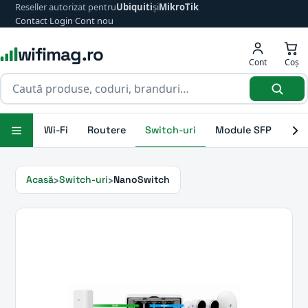
Reseller autorizat pentru
Ubiquiti
și
MikroTik
Contact
·
Login
·
Cont nou
wifimag.ro
Cont
Coș
Wi-Fi
Routere
Switch-uri
Module SFP
Ant
Acasă
Switch-uri
NanoSwitch