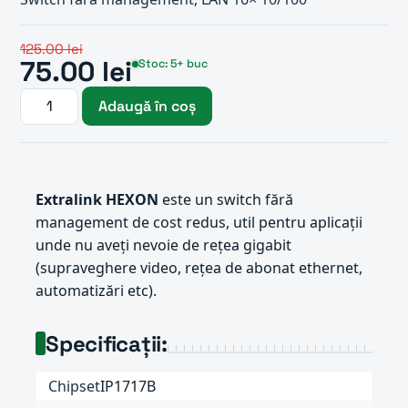
125.00 lei
75.00 lei
Stoc: 5+ buc
Adaugă în coș
Extralink HEXON
este un switch fără
management de cost redus, util pentru aplicații
unde nu aveți nevoie de rețea gigabit
(supraveghere video, rețea de abonat ethernet,
automatizări etc).
Specificații:
Chipset
IP1717B