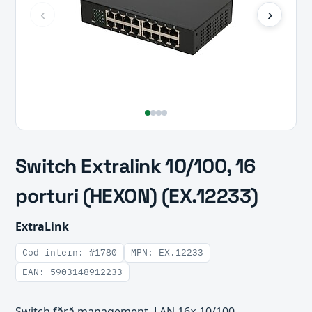
‹
›
Switch Extralink 10/100, 16
porturi (HEXON) (EX.12233)
ExtraLink
Cod intern: #1780
MPN: EX.12233
EAN: 5903148912233
Switch fără management, LAN 16× 10/100