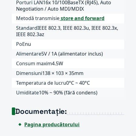
Porturi LAN
16x 10/100BaseTX (RJ45), Auto
Negotiation / Auto MDI/MDIX
Metodă transmisie
store and forward
Standard
IEEE 802.3, IEEE 802.3u, IEEE 802.3x,
IEEE 802.3az
PoE
nu
Alimentare
5V / 1A (alimentator inclus)
Consum maxim
4.5W
Dimensiuni
138 × 103 × 35mm
Temperatura de lucru
0°C ~ 40°C
Umiditate
10% ~ 90% (fără condens)
Documentație:
Pagina producătorului