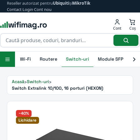
Reseller autorizat pentru
Ubiquiti
și
MikroTik
Contact
·
Login
·
Cont nou
wifimag.ro
Cont
Coș
Wi-Fi
Routere
Switch-uri
Module SFP
Ant
Acasă
Switch-uri
Switch Extralink 10/100, 16 porturi (HEXON)
−40%
Lichidare