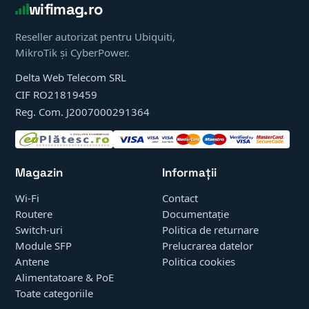
wifimag.ro
Reseller autorizat pentru Ubiquiti,
MikroTik și CyberPower.
Delta Web Telecom SRL
CIF RO21819459
Reg. Com. J2007000291364
Magazin
Informații
Wi-Fi
Contact
Routere
Documentație
Switch-uri
Politica de returnare
Module SFP
Prelucrarea datelor
Antene
Politica cookies
Alimentatoare & PoE
Toate categoriile