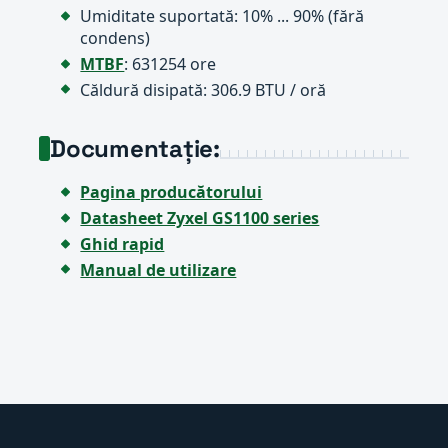
Umiditate suportată: 10% ... 90% (fără
condens)
MTBF
: 631254 ore
Căldură disipată: 306.9 BTU / oră
Documentație:
Pagina producătorului
Datasheet Zyxel GS1100 series
Ghid rapid
Manual de utilizare