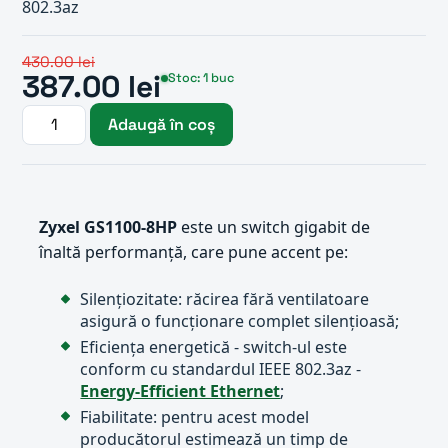
802.3az
430.00 lei
387.00 lei
Stoc: 1 buc
Adaugă în coș
Zyxel GS1100-8HP
este un switch gigabit de
înaltă performanță, care pune accent pe:
Silențiozitate: răcirea fără ventilatoare
asigură o funcționare complet silențioasă;
Eficiența energetică - switch-ul este
conform cu standardul IEEE 802.3az -
Energy-Efficient Ethernet
;
Fiabilitate: pentru acest model
producătorul estimează un timp de