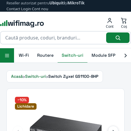
Reseller autorizat pentru
Ubiquiti
și
MikroTik
Contact
·
Login
·
Cont nou
wifimag.ro
Cont
Coș
Wi-Fi
Routere
Switch-uri
Module SFP
Ant
Acasă
Switch-uri
Switch Zyxel GS1100-8HP
−10%
Lichidare
‹
›