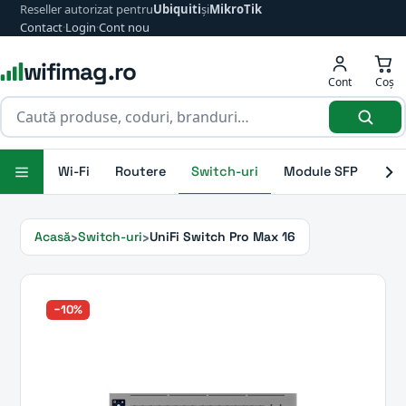
Reseller autorizat pentru
Ubiquiti
și
MikroTik
Contact
·
Login
·
Cont nou
wifimag.ro
Cont
Coș
Wi-Fi
Routere
Switch-uri
Module SFP
Ant
Acasă
Switch-uri
UniFi Switch Pro Max 16
−10%