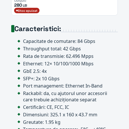
Ubiquiti
280
LEI
Stoc epuizat
Caracteristici:
Capacitate de comutare: 84 Gbps
Throughput total: 42 Gbps
Rata de transmisie: 62.496 Mpps
Ethernet: 12× 10/100/1000 Mbps
GbE 2.5: 4x
SFP+: 2x 10 Gbps
Port management: Ethernet In-Band
Rackabil: da, cu ajutorul unor accesorii
care trebuie achiziționate separat
Certificări: CE, FCC, IC
Dimensiuni: 325.1 x 160 x 43.7 mm
Greutate: 1.95 kg