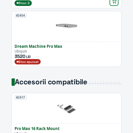
Stoc: 2
#2454
Dream Machine Pro Max
Ubiquiti
3520
LEI
Stoc epuizat
Accesorii compatibile
#2417
Pro Max 16 Rack Mount