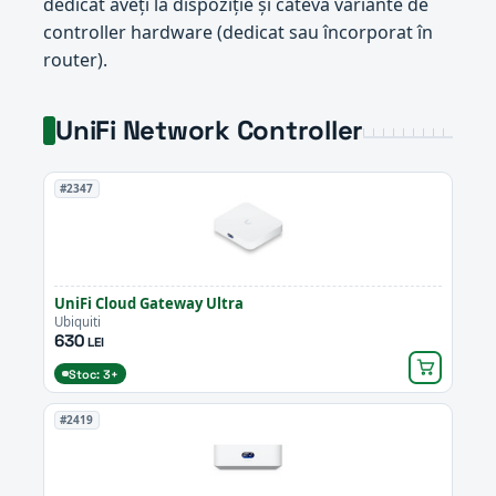
dedicat aveți la dispoziție și câteva variante de
controller hardware (dedicat sau încorporat în
router).
UniFi Network Controller
#2347
UniFi Cloud Gateway Ultra
Ubiquiti
630
LEI
Stoc: 3+
#2419