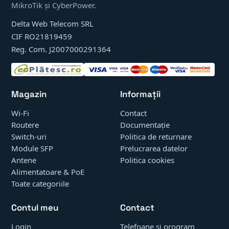
MikroTik și CyberPower.
Delta Web Telecom SRL
CIF RO21819459
Reg. Com. J2007000291364
Magazin
Informații
Wi-Fi
Contact
Routere
Documentație
Switch-uri
Politica de returnare
Module SFP
Prelucrarea datelor
Antene
Politica cookies
Alimentatoare & PoE
Toate categoriile
Contul meu
Contact
Login
Telefoane și program