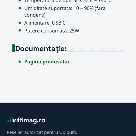
Temperatura de operare: ‑5°C ~ +40°C
Umiditate suportată: 10 ~ 90% (fără
condens)
Alimentare: USB C
Putere consumată: 25W
Documentație:
Pagina produsului
wifimag.ro
Reseller autorizat pentru Ubiquiti,