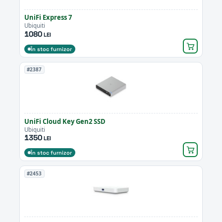
UniFi Express 7
Ubiquiti
1080
LEI
În stoc furnizor
#2387
UniFi Cloud Key Gen2 SSD
Ubiquiti
1350
LEI
În stoc furnizor
#2453